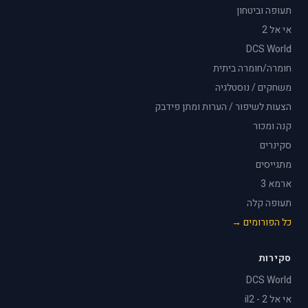
תעופה וביטחון
אי אל 2
DCS World
חומרה/חומרה ביתית
משחקים / נוסטלגיה
הצעות לשיפור / הערות ומתן פידבק
קנה ומכור
סקינרים
מתגייסים
ארמא 3
תעופה קלה
כל הפורומים →
סקירות
DCS World
אי אל 2 - il2