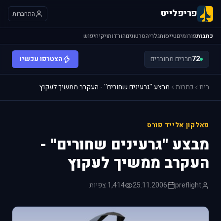
פריפלייט
התחברות
כתבות
פורומים
טייסות
גלריה
סרטונים
הורדות
ויקי
חיפוש
72
חברים מחוברים
הצטרפו עכשיו
בית
כתבות
מבצע ''גרעינים שחורים'' - העקרב ממשיך לעקוץ
פאלקון אלייד פורס
מבצע ''גרעינים שחורים'' -
העקרב ממשיך לעקוץ
preflight
25.11.2006
1,414 צפיות