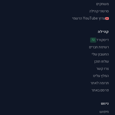
משחקים
סרטוני קהילה
ערוץ YouTube הרשמי
קהילה
דיסקורד
72
רשימת חברים
החשבון שלי
שלחו תוכן
צרו קשר
המלץ עלינו
תרומה לאתר
פרסם באתר
ניווט
חיפוש