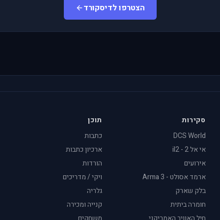
הצטרפו לדיסקורד
סקירות
תוכן
DCS World
כתבות
אי אל 2 - il2
ארכיון כתבות
אירועים
הורדות
ארמד אסולט - Arma 3
ויקי / מדריכים
בלק שארק
גלריה
חומרה ביתית
קנייה ומכירה
חיל האוויר האמריקני
משחקים