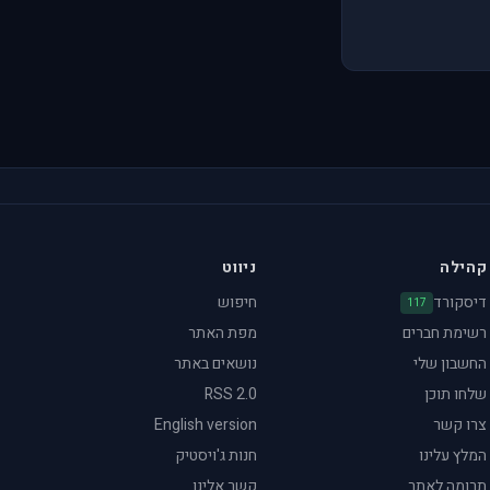
קהילה
ניווט
דיסקורד
חיפוש
117
רשימת חברים
מפת האתר
החשבון שלי
נושאים באתר
שלחו תוכן
RSS 2.0
צרו קשר
English version
המלץ עלינו
חנות ג'ויסטיק
תרומה לאתר
קשר אלינו