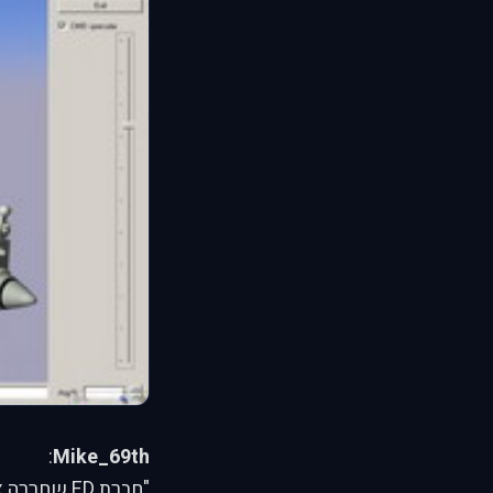
:
Mike_69th
"חברת ED שחררה את הכלים שאיתה היא משתמשת. מדובר על שלושה דברים: