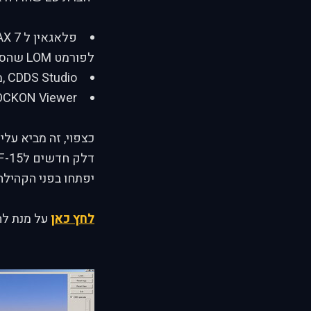
לפורמט LOM שהסימ' משתמש בו.
CDDS Studio ,מאפשר בנייה של קובצי CDDS חדשים בשביל סקינים.
LOCKON Viewer , מאפשר צפייה במודלים בפורמט LOM ו CMD בלי להכ
יפתחו בפני הקהילה 
לחץ כאן
על מנת להג