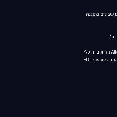
 המרת המודלים שבונים בתוכנה
כצפוי, זה מביא עלינו שפע של תוספים חדשים לחלוטין, למשל טילי AIM-120, AIM-7 חדשים, מיכלי
דלק חדשים לF-15 וגם מטוסים חדשים(חוץ מקוקפיטים , אבל גם זה בתכנון). אני מקווה שבעתיד ED