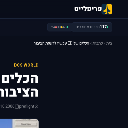
פריפלייט
117
חברים מחוברים
24
33
43
בית
כתבות
הכלים של ED עכשיו לרשות הציבור
DCS WORLD
הציבור
.10.2006
preflight