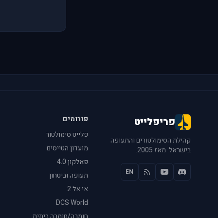
פורומים
פריפלייט
פלייט סימולטור
קהילת הסימולטורים והתעופה
מועדון הטייסים
בישראל. מאז 2005.
פאלקון 4.0
EN
תעופה וביטחון
אי אל 2
DCS World
חומרה/חומרה ביתית