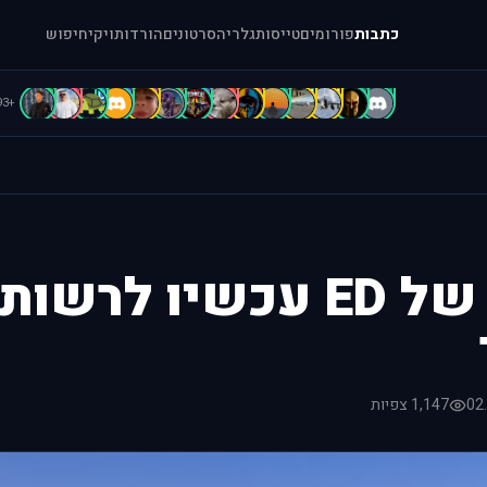
כתבות
פורומים
טייסות
גלריה
סרטונים
הורדות
ויקי
חיפוש
C
c
C
B
B
B
b
A
A
A
[
[
=
.
+93
הכלים של ED עכשיו לרשות
02
1,147 צפיות