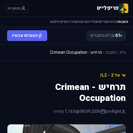
פריפלייט
התחברות
כתבות
פורומים
טייסות
גלריה
סרטונים
הורדות
ויקי
חיפוש
61
חברים מחוברים
הצטרפו עכשיו
בית
כתבות
תרחיש - Crimean Occupation
אי אל 2 - IL2
תרחיש - Crimean
Occupation
preflight
08.09.2006
1,163 צפיות