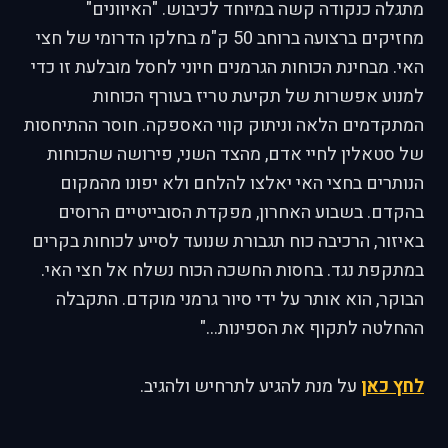
מתגלה כנקודה קשה במיוחד לכיבוש. "האיוונים"
מחזיקים ברצועה ברוחב 50 ק"מ בחלקו הדרומי של חצי
האי. מבחינת הכוחות הגרמנים חיוני לחסל מובלעת זו כדי
למנוע אפשרות של תקיעת טריז בעורף הכוחות
המתקדמים הלאה וניתוק קווי האספקה. חוסר ההתיחסות
של סטאלין לחיי אדם, מהצד השני, פירושה שהכוחות
הנותרים בחצי האי יאלצו להלחם ולא יפונו מהמקום
בהקדם. בשבוע האחרון, מפקדת הסובייטיים הרוסים
באיזור, הרכיבה כוח תגבורת שנועד לסייע לכוחות בקרים
במתקפת נגד. בחסות החשכה הכוח נשלח אל חצי האי.
הבוקר, הוא אותר על ידי סיור גרמני מוקדם. התקבלה
ההחלטה לתקוף את הספינות..."
לחץ כאן
על מנת להגיע לתרחיש ולהגיב.