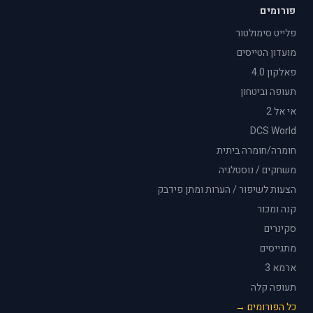
פורומים
פלייט סימולטור
מועדון הטייסים
פאלקון 4.0
תעופה וביטחון
אי אל 2
DCS World
חומרה/חומרה ביתית
משחקים / נוסטלגיה
הצעות לשיפור / הערות ומתן פידבק
קנה ומכור
סקינרים
מתגייסים
ארמא 3
תעופה קלה
כל הפורומים →