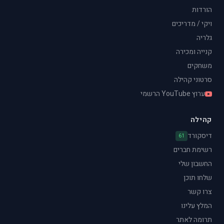
הורדות
ויקי / מדריכים
גלריה
קנייה ומכירה
משחקים
סרטוני קהילה
ערוץ YouTube הרשמי
קהילה
דיסקורד
61
רשימת חברים
החשבון שלי
שלחו תוכן
צרו קשר
המלץ עלינו
תרומה לאתר