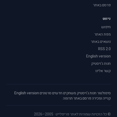
פרסם באתר
ניווט
חיפוש
מפת האתר
נושאים באתר
RSS 2.0
English version
חנות ג'ויסטיק
קשר אלינו
סימולטור
·
חנות ג'ויסטיק
·
משחקים חדשים
·
סרטונים
·
English version
·
קנייה ומכירה
·
פרסם באתר
·
תרומה
© כל הזכויות שמורות לאתר פריפלייט · 2005–2026