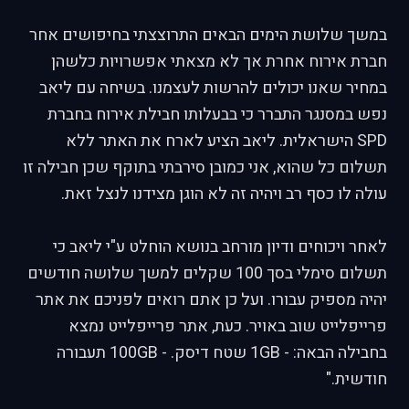
במשך שלושת הימים הבאים התרוצצתי בחיפושים אחר
חברת אירוח אחרת אך לא מצאתי אפשרויות כלשהן
במחיר שאנו יכולים להרשות לעצמנו. בשיחה עם ליאב
נפש במסנגר התברר כי בבעלותו חבילת אירוח בחברת
SPD הישראלית. ליאב הציע לארח את האתר ללא
תשלום כל שהוא, אני כמובן סירבתי בתוקף שכן חבילה זו
עולה לו כסף רב ויהיה זה לא הוגן מצידנו לנצל זאת.
לאחר ויכוחים ודיון מורחב בנושא הוחלט ע"י ליאב כי
תשלום סימלי בסך 100 שקלים למשך שלושה חודשים
יהיה מספיק עבורו. ועל כן אתם רואים לפניכם את אתר
פרייפלייט שוב באויר. כעת, אתר פרייפלייט נמצא
בחבילה הבאה: - 1GB שטח דיסק. - 100GB תעבורה
חודשית."