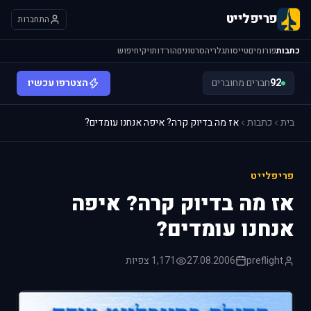
פריפלייט
התחברות
כתבות
פורומים
טייסות
גלריה
סרטונים
הורדות
ויקי
חיפוש
92
חברים מחוברים
הצטרפו עכשיו
בית
כתבות
אז מה בדיוק קרה? איפה אנחנו עומדים?
פריפלייט
אז מה בדיוק קרה? איפה
אנחנו עומדים?
preflight
27.08.2006
1,171 צפיות