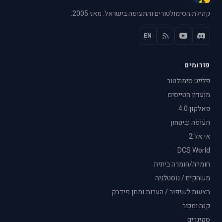
קהילת הסימולטורים והתעופה בישראל. מאז 2005.
EN
פורומים
פלייט סימולטור
מועדון הטייסים
פאלקון 4.0
תעופה וביטחון
אי אל 2
DCS World
חומרה/חומרה ביתית
משחקים / נוסטלגיה
הצעות לשיפור / הערות ומתן פידבק
קנה ומכור
סקינרים