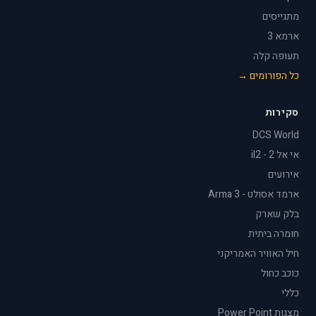
מתגייסים
ארמא 3
תעופה קלה
כל הפורומים →
סקירות
DCS World
אי אל 2 - il2
אירועים
ארמד אסולט - Arma 3
בלק שארק
חומרה ביתית
חיל האוויר האמריקני
כוכב כחול
כללי
מצגות Power Point