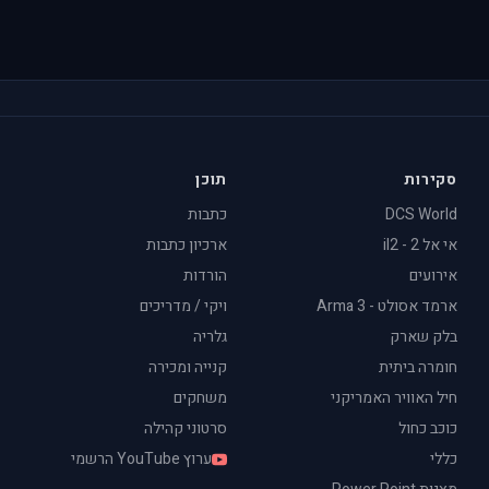
סקירות
תוכן
DCS World
כתבות
אי אל 2 - il2
ארכיון כתבות
אירועים
הורדות
ארמד אסולט - Arma 3
ויקי / מדריכים
בלק שארק
גלריה
חומרה ביתית
קנייה ומכירה
חיל האוויר האמריקני
משחקים
כוכב כחול
סרטוני קהילה
כללי
ערוץ YouTube הרשמי