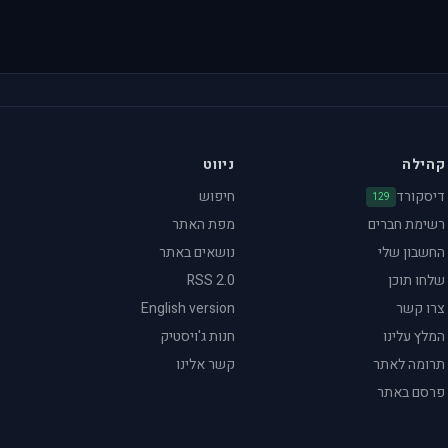
קהילה
ניווט
דיסקורד
חיפוש
129
רשימת חברים
מפת האתר
החשבון שלי
נושאים באתר
שלחו תוכן
RSS 2.0
צרו קשר
English version
המלץ עלינו
חנות ג'ויסטיק
תרומה לאתר
קשר אלינו
פרסם באתר