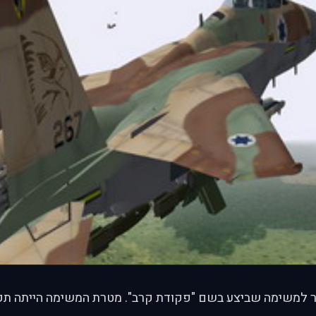
 למשימה שביצע בשם "פקודת קרב". מטרת המשימה הייתה תקיפ