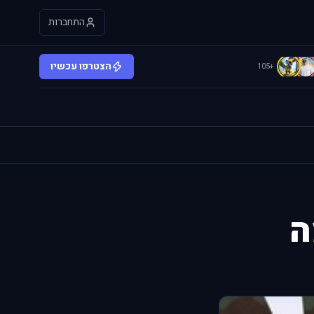
התחברות
C
הצטרפו עכשיו
+105
ה