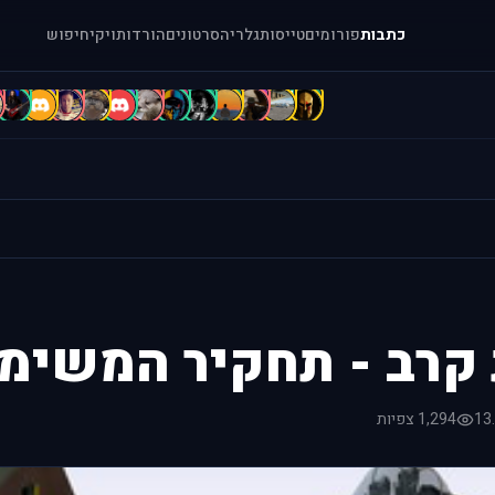
כתבות
פורומים
טייסות
גלריה
סרטונים
הורדות
ויקי
חיפוש
c
b
B
B
B
b
A
A
A
A
A
[
=
קרב - תחקיר המשימ
13
1,294 צפיות