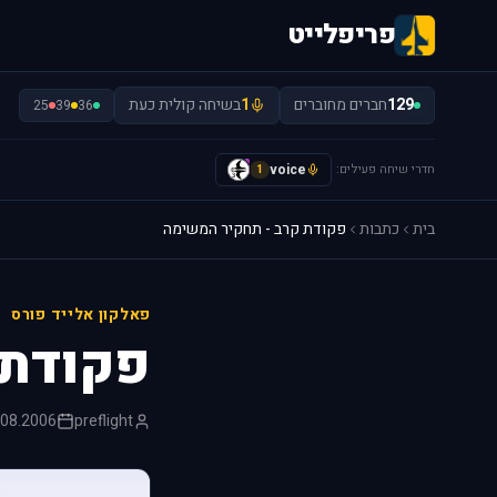
פריפלייט
129
חברים מחוברים
1
בשיחה קולית כעת
25
39
36
חדרי שיחה פעילים:
voice
y
1
בית
כתבות
פקודת קרב - תחקיר המשימה
פאלקון אלייד פורס
פקודת 
.08.2006
preflight