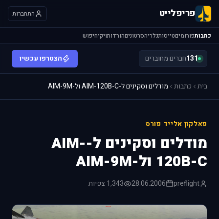
פריפלייט
התחברות
כתבות
פורומים
טייסות
גלריה
סרטונים
הורדות
ויקי
חיפוש
131
חברים מחוברים
הצטרפו עכשיו
בית
כתבות
מודלים וסקינים ל-AIM-120B-C ול-AIM-9M
פאלקון אלייד פורס
מודלים וסקינים ל-AIM-
120B-C ול-AIM-9M
preflight
28.06.2006
1,343 צפיות