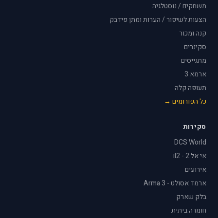
משחקים / נוסטלגיה
הצעות לשיפור / הערות ומתן פידבק
קנה ומכור
סקינרים
מתגייסים
ארמא 3
תעופה קלה
כל הפורומים →
סקירות
DCS World
אי אל 2 - il2
אירועים
ארמד אסולט - Arma 3
בלק שארק
חומרה ביתית