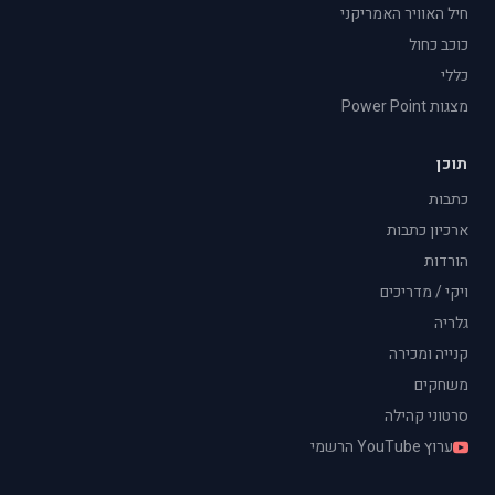
חיל האוויר האמריקני
כוכב כחול
כללי
מצגות Power Point
תוכן
כתבות
ארכיון כתבות
הורדות
ויקי / מדריכים
גלריה
קנייה ומכירה
משחקים
סרטוני קהילה
ערוץ YouTube הרשמי