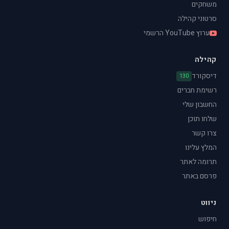
משחקים
סרטוני קהילה
ערוץ YouTube הרשמי
קהילה
דיסקורד
130
רשימת חברים
החשבון שלי
שלחו תוכן
צרו קשר
המלץ עלינו
תרומה לאתר
פרסם באתר
ניווט
חיפוש