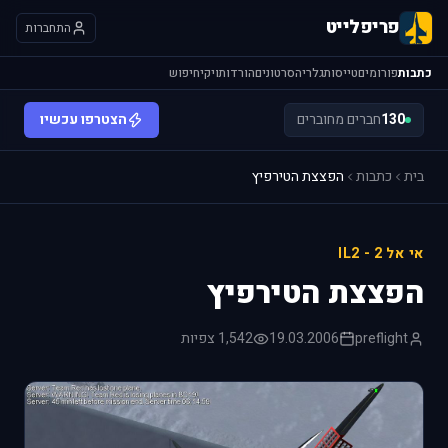
פריפלייט
התחברות
כתבות
פורומים
טייסות
גלריה
סרטונים
הורדות
ויקי
חיפוש
130
חברים מחוברים
הצטרפו עכשיו
בית
כתבות
הפצצת הטירפיץ
אי אל 2 - IL2
הפצצת הטירפיץ
preflight
19.03.2006
1,542 צפיות