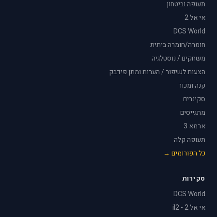
תעופה וביטחון
אי אל 2
DCS World
חומרה/חומרה ביתית
משחקים / נוסטלגיה
הצעות לשיפור / הערות ומתן פידבק
קנה ומכור
סקינרים
מתגייסים
ארמא 3
תעופה קלה
כל הפורומים →
סקירות
DCS World
אי אל 2 - il2