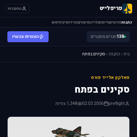
פריפלייט
התחברות
כתבות
פורומים
טייסות
גלריה
סרטונים
הורדות
ויקי
חיפוש
138
חברים מחוברים
הצטרפו עכשיו
בית
כתבות
סקינים בפתח
פאלקון אלייד פורס
סקינים בפתח
preflight
02.03.2006
1,348 צפיות