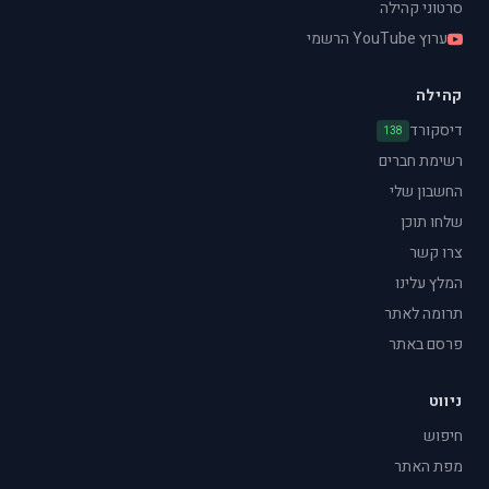
סרטוני קהילה
ערוץ YouTube הרשמי
קהילה
דיסקורד
138
רשימת חברים
החשבון שלי
שלחו תוכן
צרו קשר
המלץ עלינו
תרומה לאתר
פרסם באתר
ניווט
חיפוש
מפת האתר