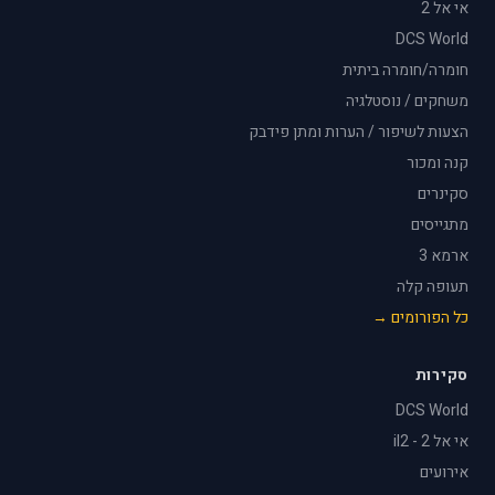
אי אל 2
DCS World
חומרה/חומרה ביתית
משחקים / נוסטלגיה
הצעות לשיפור / הערות ומתן פידבק
קנה ומכור
סקינרים
מתגייסים
ארמא 3
תעופה קלה
כל הפורומים →
סקירות
DCS World
אי אל 2 - il2
אירועים