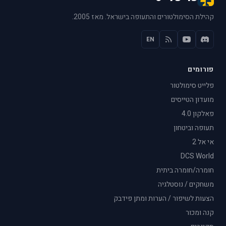
קהילת הסימולטורים והתעופה בישראל. מאז 2005.
EN
פורומים
פלייט סימולטור
מועדון הטייסים
פאלקון 4.0
תעופה וביטחון
אי אל 2
DCS World
חומרה/חומרה ביתית
משחקים / נוסטלגיה
הצעות לשיפור / הערות ומתן פידבק
קנה ומכור