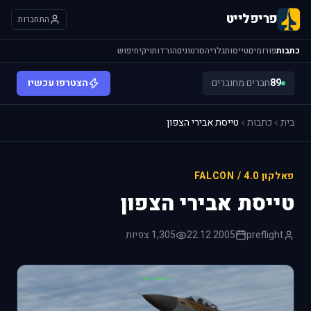
פריפלייט
התחברות
כתבות
פורומים
טייסות
גלריה
סרטונים
הורדות
ויקי
חיפוש
89
חברים מחוברים
הצטרפו עכשיו
בית
כתבות
טייסת אבירי הצפון
פאלקון 4.0 / FALCON
טייסת אבירי הצפון
preflight
22.12.2005
1,305 צפיות