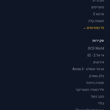
סקינרים
מתגייסים
ארמא 3
תעופה קלה
כל הפורומים →
סקירות
DCS World
אי אל 2 - il2
אירועים
ארמד אסולט - Arma 3
בלק שארק
חומרה ביתית
חיל האוויר האמריקני
כוכב כחול
כללי