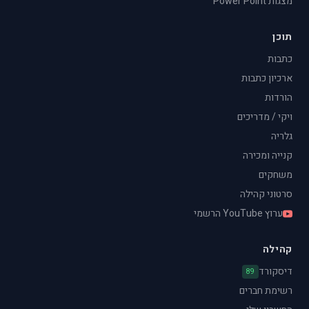
מצגות Power Point
תוכן
כתבות
ארכיון כתבות
הורדות
ויקי / מדריכים
גלריה
קנייה ומכירה
משחקים
סרטוני קהילה
ערוץ YouTube הרשמי
קהילה
דיסקורד
89
רשימת חברים