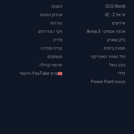
DCS World
כתבות
אי אל 2 - il2
ארכיון כתבות
אירועים
הורדות
ארמד אסולט - Arma 3
ויקי / מדריכים
בלק שארק
גלריה
חומרה ביתית
קנייה ומכירה
חיל האוויר האמריקני
משחקים
כוכב כחול
סרטוני קהילה
כללי
ערוץ YouTube הרשמי
מצגות Power Point