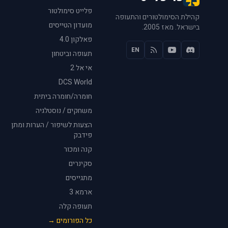
פלייט סימולטור
קהילת הסימולטורים והתעופה
מועדון הטייסים
בישראל. מאז 2005.
פאלקון 4.0
EN
תעופה וביטחון
אי אל 2
DCS World
חומרה/חומרה ביתית
משחקים / נוסטלגיה
הצעות לשיפור / הערות ומתן
פידבק
קנה ומכור
סקינרים
מתגייסים
ארמא 3
תעופה קלה
כל הפורומים →