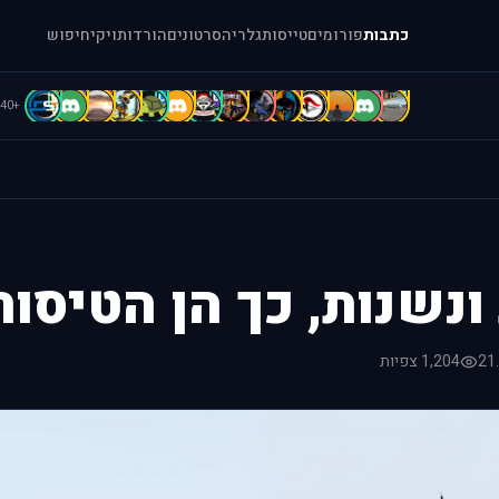
כתבות
פורומים
טייסות
גלריה
סרטונים
הורדות
ויקי
חיפוש
D
D
D
C
C
B
b
b
A
A
A
A
a
[
+40
ונשנות, כך הן הטיסות
21
1,204 צפיות