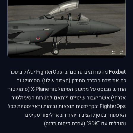
Foxbat
מהפורומים פרסם ש-FighterOps יכלול בתוכו
גם את זירת המזרח התיכון (האזור שלנו). הסימולטור
החדש מבוסס על ממשק הסימולטור X-Plane (סימולטור
אזרחי) אשר יעבור שינויים ויותאם למטרות הסימולטור
FighterOps ובכך יבטיח תוצאות גבוהות וראליסטיות ככל
האפשר. בנוסף, הציבור יהיה רשאי ליצור סקינים
ומודלים עם "SDK" (ערכת פיתוח תכנה).