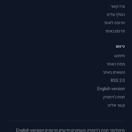
צרו קשר
המלץ עלינו
תרומה לאתר
פרסם באתר
ניווט
חיפוש
מפת האתר
נושאים באתר
RSS 2.0
English version
חנות ג'ויסטיק
קשר אלינו
סימולטור
·
חנות ג'ויסטיק
·
משחקים חדשים
·
סרטונים
·
English version
·