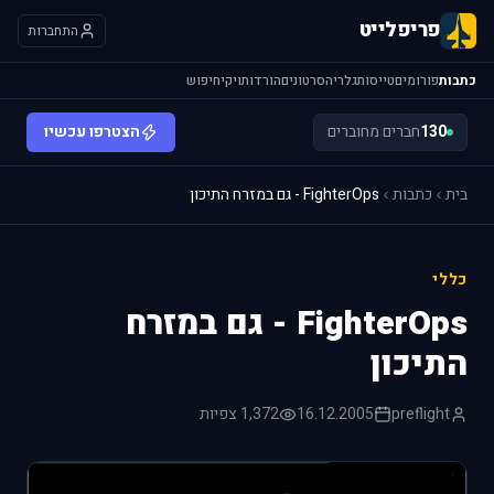
פריפלייט
התחברות
כתבות
פורומים
טייסות
גלריה
סרטונים
הורדות
ויקי
חיפוש
130
חברים מחוברים
הצטרפו עכשיו
בית
כתבות
FighterOps - גם במזרח התיכון
כללי
FighterOps - גם במזרח
התיכון
preflight
16.12.2005
1,372 צפיות