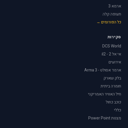
ארמא 3
תעופה קלה
כל הפורומים →
סקירות
DCS World
אי אל 2 - il2
אירועים
ארמד אסולט - Arma 3
בלק שארק
חומרה ביתית
חיל האוויר האמריקני
כוכב כחול
כללי
מצגות Power Point