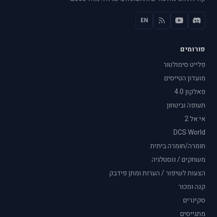
EN
פורומים
פלייט סימולטור
מועדון הטייסים
פאלקון 4.0
תעופה וביטחון
אי אל 2
DCS World
חומרה/חומרה ביתית
משחקים / נוסטלגיה
הצעות לשיפור / הערות ומתן פידבק
קנה ומכור
סקינרים
מתגייסים