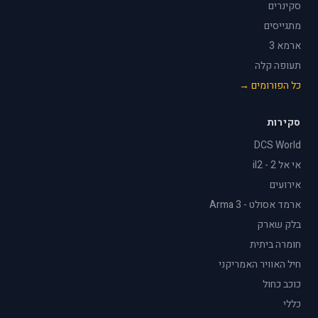
סקינרים
מתגייסים
ארמא 3
תעופה קלה
כל הפורומים →
סקירות
DCS World
אי אל 2 - il2
אירועים
ארמד אסולט - Arma 3
בלק שארק
חומרה ביתית
חיל האוויר האמריקני
כוכב כחול
כללי