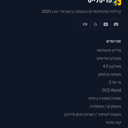
פריפלייט
קהילת הסימולטורים והתעופה בישראל. מאז 2005.
EN
פורומים
פלייט סימולטור
מועדון הטייסים
פאלקון 4.0
תעופה וביטחון
אי אל 2
DCS World
חומרה/חומרה ביתית
משחקים / נוסטלגיה
הצעות לשיפור / הערות ומתן פידבק
קנה ומכור