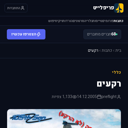
פריפלייט
התחברות
כתבות
פורומים
טייסות
גלריה
סרטונים
הורדות
ויקי
חיפוש
68
חברים מחוברים
הצטרפו עכשיו
בית
כתבות
רקעים
כללי
רקעים
preflight
14.12.2005
1,133 צפיות