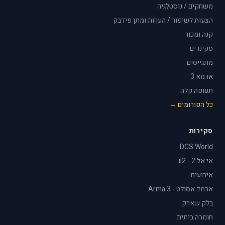
משחקים / נוסטלגיה
הצעות לשיפור / הערות ומתן פידבק
קנה ומכור
סקינרים
מתגייסים
ארמא 3
תעופה קלה
כל הפורומים →
סקירות
DCS World
אי אל 2 - il2
אירועים
ארמד אסולט - Arma 3
בלק שארק
חומרה ביתית