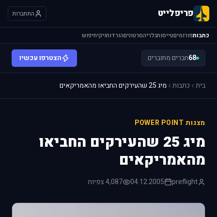
פריפלייט
התחברות
כתבות
פורומים
טייסות
גלריה
סרטונים
הורדות
ויקי
חיפוש
68
חברים מחוברים
הצטרפו עכשיו
בית
כתבות
מיג 25 שהעירקים החביאו מהאמריקאים
מצגות POWER POINT
מיג 25 שהעירקים החביאו
מהאמריקאים
preflight
04.12.2005
4,087 צפיות