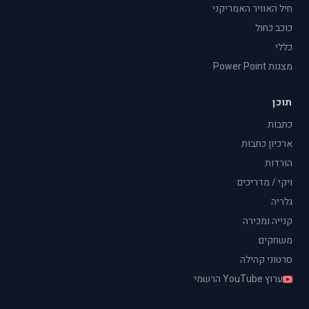
חיל האוויר האמריקני
כוכב כחול
כללי
מצגות Power Point
תוכן
כתבות
ארכיון כתבות
הורדות
ויקי / מדריכים
גלריה
קנייה ומכירה
משחקים
סרטוני קהילה
ערוץ YouTube הרשמי