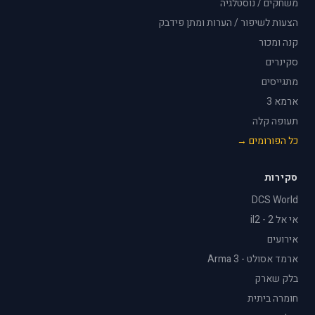
משחקים / נוסטלגיה
הצעות לשיפור / הערות ומתן פידבק
קנה ומכור
סקינרים
מתגייסים
ארמא 3
תעופה קלה
כל הפורומים →
סקירות
DCS World
אי אל 2 - il2
אירועים
ארמד אסולט - Arma 3
בלק שארק
חומרה ביתית