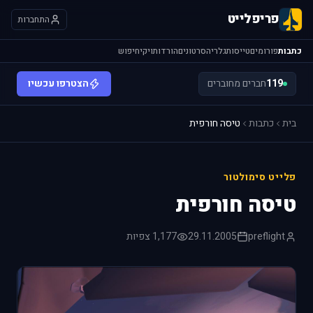
פריפלייט
התחברות
כתבות
פורומים
טייסות
גלריה
סרטונים
הורדות
ויקי
חיפוש
119
חברים מחוברים
הצטרפו עכשיו
בית
כתבות
טיסה חורפית
פלייט סימולטור
טיסה חורפית
preflight
29.11.2005
1,177 צפיות