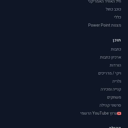
חיל האוויר האמריקני
כוכב כחול
כללי
מצגות Power Point
תוכן
כתבות
ארכיון כתבות
הורדות
ויקי / מדריכים
גלריה
קנייה ומכירה
משחקים
סרטוני קהילה
ערוץ YouTube הרשמי