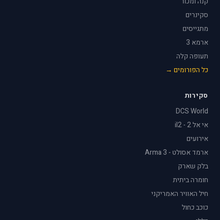
קנה ומכור
סקינרים
מתגייסים
ארמא 3
תעופה קלה
כל הפורומים →
סקירות
DCS World
אי אל 2 - il2
אירועים
ארמד אסולט - Arma 3
בלק שארק
חומרה ביתית
חיל האוויר האמריקני
כוכב כחול