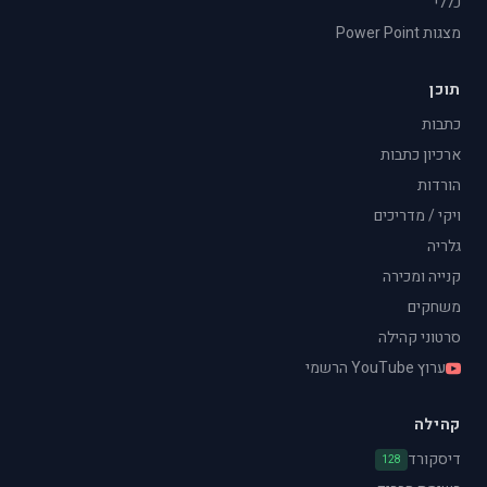
כללי
מצגות Power Point
תוכן
כתבות
ארכיון כתבות
הורדות
ויקי / מדריכים
גלריה
קנייה ומכירה
משחקים
סרטוני קהילה
ערוץ YouTube הרשמי
קהילה
דיסקורד
128