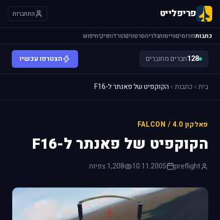
פריפלייט
התחברות
כתבות
פורומים
טייסות
גלריה
סרטונים
הורדות
ויקי
חיפוש
128
חברים מחוברים
הצטרפו עכשיו
בית
כתבות
הקוקפיט של פאנתר ל-F16
פאלקון 4.0 / FALCON
הקוקפיט של פאנתר ל-F16
preflight
10.11.2005
1,208 צפיות