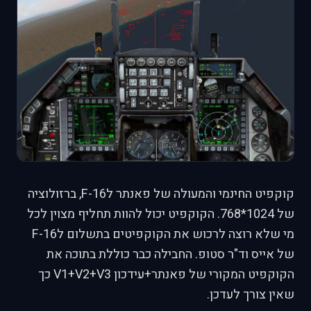
קוקפיט החינמי והמעולה של פאנתר לF-16, ברזולוציה
של 1024*768. הקוקפיט יכול להוות תחליף מצוין לכל
מי שלא רוצה לרכוש את הקוקפיטים בתשלום לF-16
של אייס וד"ר סטופ. החבילה כבר כוללת בתוכה את
הקוקפיט המקורי של פאנתר+עידכון V1+V2+V3 כך
שאין צורך לעדכן.