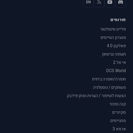
EN
פורומים
פלייט סימולטור
מועדון הטייסים
פאלקון 4.0
תעופה וביטחון
אי אל 2
DCS World
חומרה/חומרה ביתית
משחקים / נוסטלגיה
הצעות לשיפור / הערות ומתן פידבק
קנה ומכור
סקינרים
מתגייסים
ארמא 3