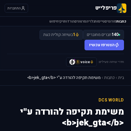
פריפלייט
התחברות
כתבות
פורומים
טייסות
גלריה
סרטונים
הורדות
ויקי
חיפוש
140
חברים מחוברים
1
בשיחה קולית כעת
הצטרפו עכשיו
חדרי שיחה פעילים:
voice
y
1
בית
כתבות
משימת תקיפה להורדה ע''י <b>jek_gta</b>
DCS WORLD
משימת תקיפה להורדה ע''י
<b>jek_gta</b>