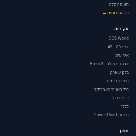
תעופה קלה
כל הפורומים →
סקירות
DCS World
אי אל 2 - il2
אירועים
ארמד אסולט - Arma 3
בלק שארק
חומרה ביתית
חיל האוויר האמריקני
כוכב כחול
כללי
מצגות Power Point
תוכן