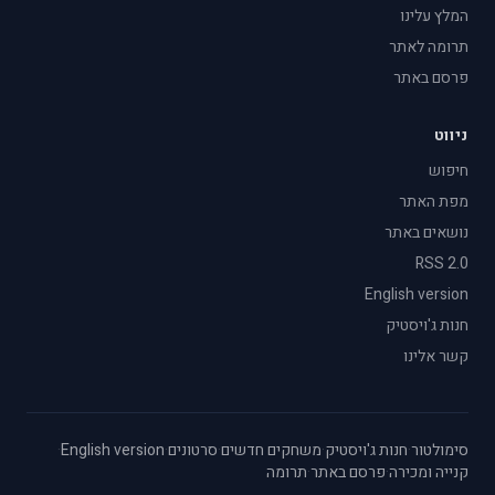
המלץ עלינו
תרומה לאתר
פרסם באתר
ניווט
חיפוש
מפת האתר
נושאים באתר
RSS 2.0
English version
חנות ג'ויסטיק
קשר אלינו
סימולטור
·
חנות ג'ויסטיק
·
משחקים חדשים
·
סרטונים
·
English version
·
קנייה ומכירה
·
פרסם באתר
·
תרומה