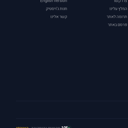
צרו קשר
English version
המלץ עלינו
חנות ג'ויסטיק
תרומה לאתר
קשר אלינו
פרסם באתר