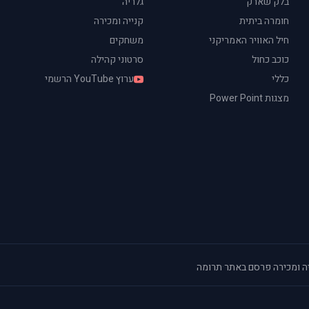
בלק שארק
גלריה
חומרה ביתית
קנייה ומכירה
חיל האוויר האמריקני
משחקים
כוכב כחול
סרטוני קהילה
כללי
ערוץ YouTube הרשמי
מצגות Power Point
ה ומכירה
·
פרסם באתר
·
תרומה