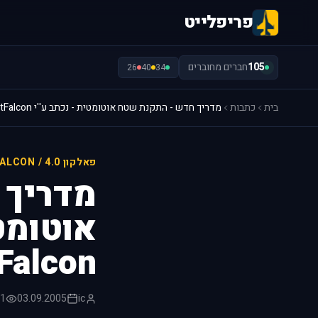
פריפלייט
105
חברים מחוברים
26
40
34
בית
כתבות
מדריך חדש - התקנת שטח אוטומטית - נכתב ע''י DesertFalcon
פאלקון 4.0 / FALCON
מדריך 
אוטומטי
Falcon
ic
03.09.2005
181