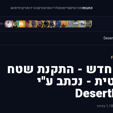
כתבות
פורומים
טייסות
גלריה
סרטונים
הורדות
ויקי
חיפוש
c
C
B
B
B
b
A
A
A
A
a
[
[
"
+81
חדש - התקנת שטח
ת - נכתב ע''י
Desert
1, צפיות