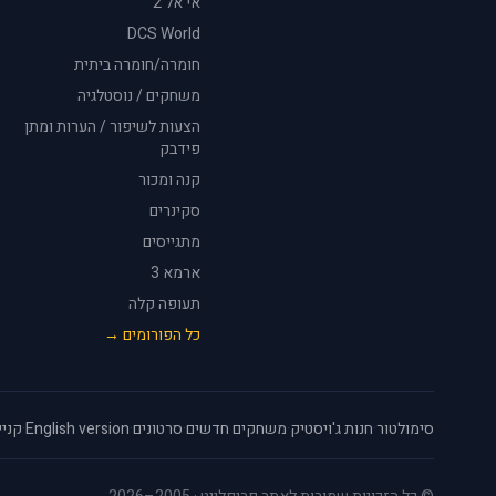
אי אל 2
DCS World
חומרה/חומרה ביתית
משחקים / נוסטלגיה
הצעות לשיפור / הערות ומתן
פידבק
קנה ומכור
סקינרים
מתגייסים
ארמא 3
תעופה קלה
כל הפורומים →
סימולטור
·
חנות ג'ויסטיק
·
משחקים חדשים
·
סרטונים
·
English version
·
קניי