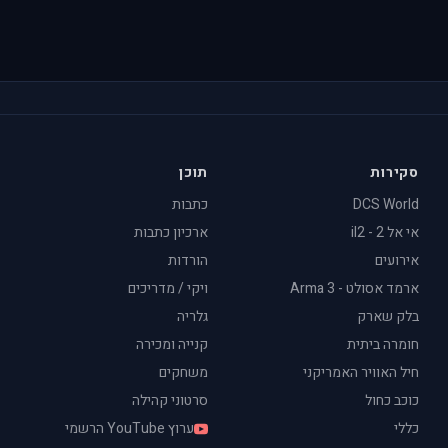
סקירות
תוכן
DCS World
כתבות
אי אל 2 - il2
ארכיון כתבות
אירועים
הורדות
ארמד אסולט - Arma 3
ויקי / מדריכים
בלק שארק
גלריה
חומרה ביתית
קנייה ומכירה
חיל האוויר האמריקני
משחקים
כוכב כחול
סרטוני קהילה
כללי
ערוץ YouTube הרשמי