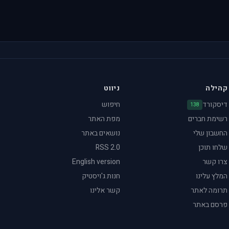
קהילה
ניווט
דיסקורד
חיפוש
138
רשימת חברים
מפת האתר
החשבון שלי
נושאים באתר
שלחו תוכן
RSS 2.0
צרו קשר
English version
המלץ עלינו
חנות ג'ויסטיק
תרומה לאתר
קשר אלינו
פרסם באתר