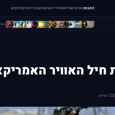
כתבות
פורומים
טייסות
גלריה
סרטונים
הורדות
ויקי
חיפוש
D
d
C
c
b
B
B
b
A
A
A
[
=
.
+114
 חיל האוויר האמריקא
1, צפיות