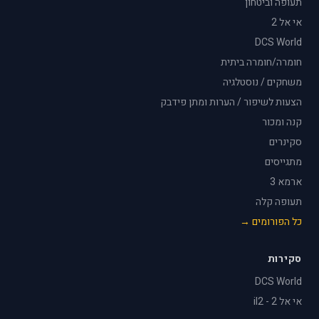
תעופה וביטחון
אי אל 2
DCS World
חומרה/חומרה ביתית
משחקים / נוסטלגיה
הצעות לשיפור / הערות ומתן פידבק
קנה ומכור
סקינרים
מתגייסים
ארמא 3
תעופה קלה
כל הפורומים →
סקירות
DCS World
אי אל 2 - il2