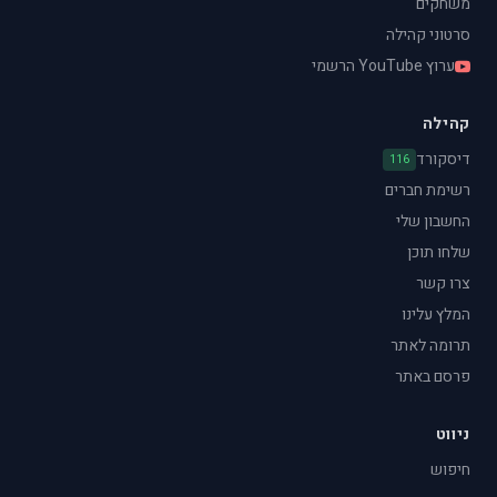
משחקים
סרטוני קהילה
ערוץ YouTube הרשמי
קהילה
דיסקורד
116
רשימת חברים
החשבון שלי
שלחו תוכן
צרו קשר
המלץ עלינו
תרומה לאתר
פרסם באתר
ניווט
חיפוש