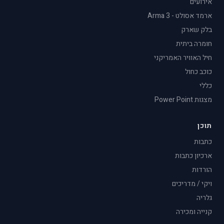
אירועים
ארמד אסולט - Arma 3
בלק שארק
חומרה ביתית
חיל האוויר האמריקני
כוכב כחול
כללי
מצגות Power Point
תוכן
כתבות
ארכיון כתבות
הורדות
ויקי / מדריכים
גלריה
קנייה ומכירה