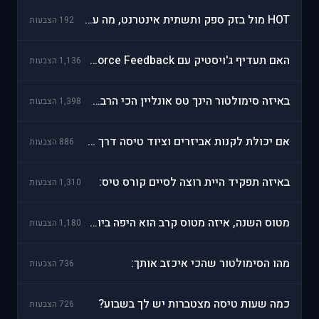
HOT מול בזק ספק ותשתית אינטרנט, מה עדיף?
192 הצבעות
האם תעדיף ג'ויסטיק עם Force Feedback?
1,136 הצבעות
באיזה סימולטור הינך טס אונליין הכי הרבה?
1,398 הצבעות
אם יכולת לקנות אביזרים וציוד טיסה דרך האתר?
886 הצבעות
באיזה תפקיד היית רוצה לסיים קורס טיס:
1,310 הצבעות
מטוס השנה, איזה מטוס קרב הוא היפה ביותר:
1,180 הצבעות
מהו הסימולטור שהכי איכזב אותך:
736 הצבעות
כמה שעות טיסה מצטברות יש לך בשבוע?
726 הצבעות