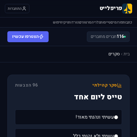
פריפלייט
התחברות
כתבות
פורומים
טייסות
גלריה
סרטונים
הורדות
ויקי
חיפוש
116
חברים מחוברים
הצטרפו עכשיו
בית
סקרים
סקר קהילתי
96 הצבעות
טייס ליום אחד
עשיתי ונהנתי מאוד!
עשיתי ולא נהנתי כלל