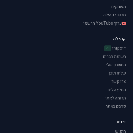
משחקים
סרטוני קהילה
ערוץ YouTube הרשמי
קהילה
דיסקורד
75
רשימת חברים
החשבון שלי
שלחו תוכן
צרו קשר
המלץ עלינו
תרומה לאתר
פרסם באתר
ניווט
חיפוש