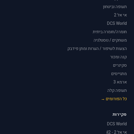
תעופה וביטחון
אי אל 2
DCS World
חומרה/חומרה ביתית
משחקים / נוסטלגיה
הצעות לשיפור / הערות ומתן פידבק
קנה ומכור
סקינרים
מתגייסים
ארמא 3
תעופה קלה
כל הפורומים →
סקירות
DCS World
אי אל 2 - il2