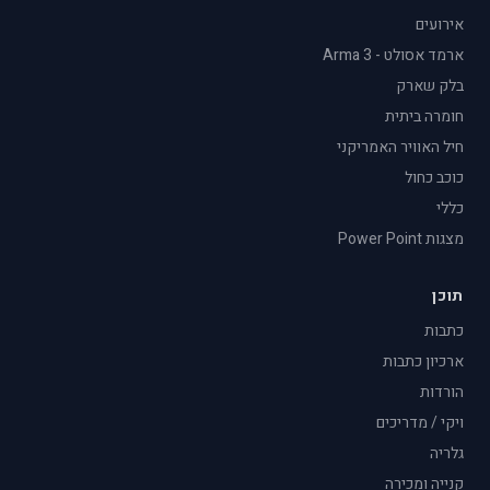
אירועים
ארמד אסולט - Arma 3
בלק שארק
חומרה ביתית
חיל האוויר האמריקני
כוכב כחול
כללי
מצגות Power Point
תוכן
כתבות
ארכיון כתבות
הורדות
ויקי / מדריכים
גלריה
קנייה ומכירה