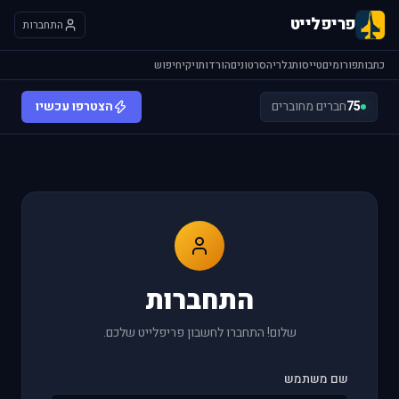
פריפלייט
התחברות
כתבות
פורומים
טייסות
גלריה
סרטונים
הורדות
ויקי
חיפוש
75
חברים מחוברים
הצטרפו עכשיו
התחברות
שלום! התחברו לחשבון פריפלייט שלכם.
שם משתמש