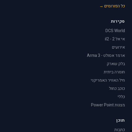
כל הפורומים →
סקירות
DCS World
אי אל 2 - il2
אירועים
ארמד אסולט - Arma 3
בלק שארק
חומרה ביתית
חיל האוויר האמריקני
כוכב כחול
כללי
מצגות Power Point
תוכן
כתבות