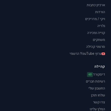
ארכיון כתבות
הורדות
ויקי / מדריכים
גלריה
קנייה ומכירה
משחקים
סרטוני קהילה
ערוץ YouTube הרשמי
קהילה
דיסקורד
60
רשימת חברים
החשבון שלי
שלחו תוכן
צרו קשר
המלץ עלינו