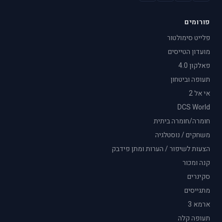
פורומים
פלייט סימולטור
מועדון הטייסים
פאלקון 4.0
תעופה וביטחון
אי אל 2
DCS World
חומרה/חומרה ביתית
משחקים / נוסטלגיה
הצעות לשיפור / הערות ומתן פידבק
קנה ומכור
סקינרים
מתגייסים
ארמא 3
תעופה קלה