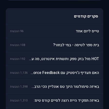
סקרים קודמים
טייס ליום אחד
96 הצבעות
בית ספר לטיסה - במי לבחור?
108 הצבעות
HOT מול בזק ספק ותשתית אינטרנט, מה עדיף?
192 הצבעות
האם תעדיף ג'ויסטיק עם Force Feedback?
1,136 הצבעות
באיזה סימולטור הינך טס אונליין הכי הרבה?
1,398 הצבעות
באיזה תפקיד היית רוצה לסיים קורס טיס:
1,310 הצבעות