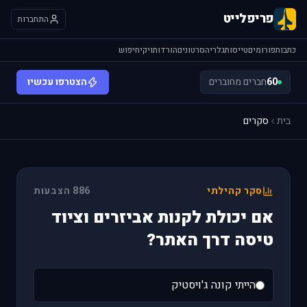
פריפלייט
התחברות
כתבות
פורומים
טייסות
גלריה
סרטונים
הורדות
ויקי
חיפוש
60
חברים מחוברים
הצטרפו עכשיו
בית
סקרים
סקר קהילתי
886 הצבעות
אם יכולת לקנות אביזרים וציוד
טיסה דרך האתר?
הייתי קונה ג'ויסטיק