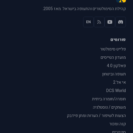
קהילת הסימולטורים והתעופה בישראל. מאז 2005.
EN
פורומים
פלייט סימולטור
מועדון הטייסים
פאלקון 4.0
תעופה וביטחון
אי אל 2
DCS World
חומרה/חומרה ביתית
משחקים / נוסטלגיה
הצעות לשיפור / הערות ומתן פידבק
קנה ומכור
סקינרים