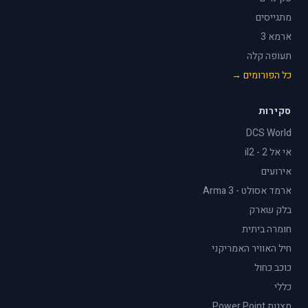
מתגייסים
ארמא 3
תעופה קלה
כל הפורומים →
סקירות
DCS World
אי אל 2 - il2
אירועים
ארמד אסולט - Arma 3
בלק שארק
חומרה ביתית
חיל האוויר האמריקני
כוכב כחול
כללי
מצגות Power Point