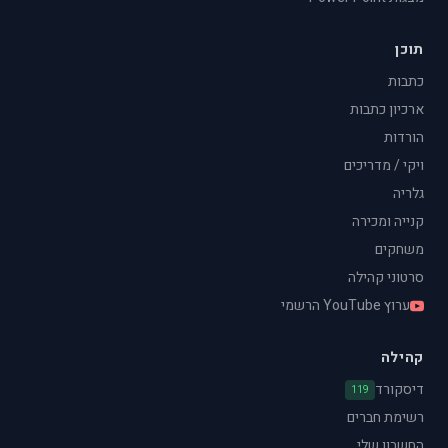
תוכן
כתבות
ארכיון כתבות
הורדות
ויקי / מדריכים
גלריה
קנייה ומכירה
משחקים
סרטוני קהילה
ערוץ YouTube הרשמי
קהילה
דיסקורד
119
רשימת חברים
החשבון שלי