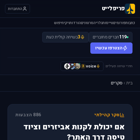
פריפלייט
התחברות
כתבות
פורומים
טייסות
גלריה
סרטונים
הורדות
ויקי
חיפוש
119
חברים מחוברים
3
בשיחה קולית כעת
הצטרפו עכשיו
חדרי שיחה פעילים:
voice
H
L
y
3
בית
סקרים
סקר קהילתי
886 הצבעות
אם יכולת לקנות אביזרים וציוד
טיסה דרך האתר?