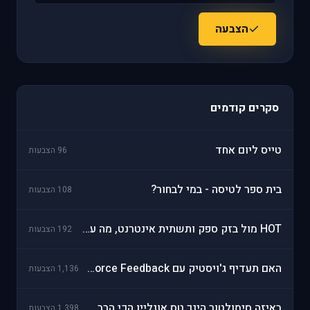
הצבעה
סקרים קודמים
טייס ליום אחד
96 הצבעות
בית ספר לטיסה - במי לבחור?
108 הצבעות
HOT מול בזק ספק ותשתית אינטרנט, מה עדיף?
192 הצבעות
האם תעדיף ג'ויסטיק עם Force Feedback?
1,136 הצבעות
באיזה סימולטור הינך טס אונליין הכי הרבה?
1,398 הצבעות