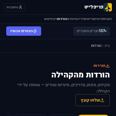
פריפלייט
התחברות
כתבות
פורומים
טייסות
גלריה
סרטונים
הורדות
ויקי
חיפוש
137
חברים מחוברים
הצטרפו עכשיו
בית
הורדות
הורדות
הורדות מהקהילה
סקינים, מפות, מדריכים, סינריות ומודים — שותפו על-ידי
הקהילה.
שלחו קובץ