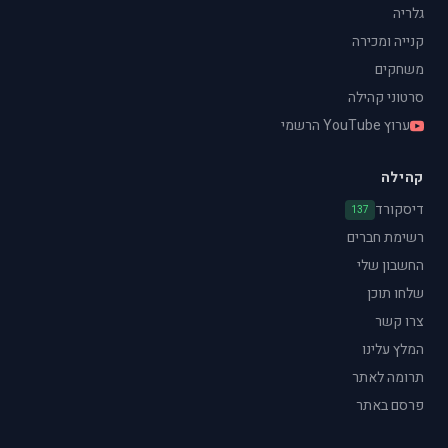
גלריה
קנייה ומכירה
משחקים
סרטוני קהילה
ערוץ YouTube הרשמי
קהילה
דיסקורד
137
רשימת חברים
החשבון שלי
שלחו תוכן
צרו קשר
המלץ עלינו
תרומה לאתר
פרסם באתר