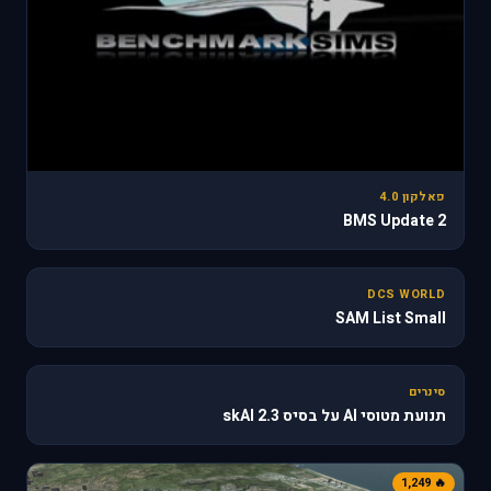
פאלקון 4.0
BMS Update 2
31
DCS WORLD
SAM List Small
🔥 610
סינרים
תנועת מטוסי AI על בסיס skAI 2.3
🔥 1,249