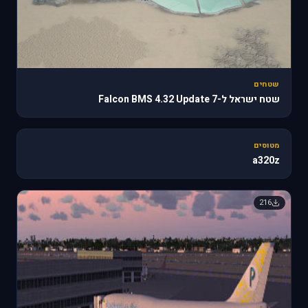
שטחים
שטח ישראל ל-Falcon BMS 4.32 Update 7
🔥 818
מטוסים
a320z
216