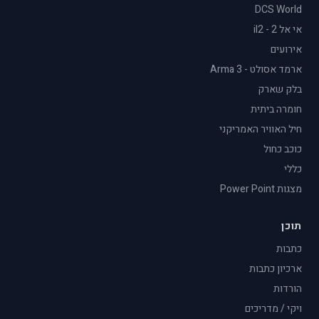
DCS World
אי אל 2 - il2
אירועים
ארמד אסולט - Arma 3
בלק שארק
חומרה ביתית
חיל האוויר האמריקני
כוכב כחול
כללי
מצגות Power Point
תוכן
כתבות
ארכיון כתבות
הורדות
ויקי / מדריכים