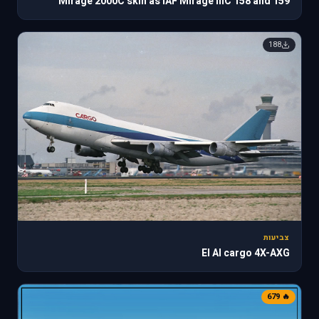
Mirage 2000C skin as IAF Mirage IIIC 158 and 159
188
צביעות
El Al cargo 4X-AXG
🔥 679