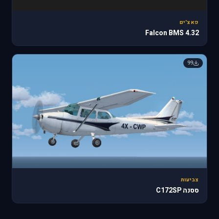
פאצ'ים
Falcon BMS 4.32
99
צביעות
ססנה C172SP