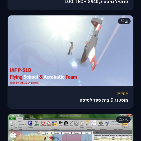
פרופיל גויסטיק LOGITECH G940
52
סקינים
מוסטנג D בית ספר לטיסה
227