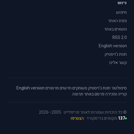
ניווט
חיפוש
מפת האתר
נושאים באתר
RSS 2.0
English version
חנות ג'ויסטיק
קשר אלינו
סימולטור
·
חנות ג'ויסטיק
·
משחקים חדשים
·
סרטונים
·
English version
·
קנייה ומכירה
·
פרסם באתר
·
תרומה
© כל הזכויות שמורות לאתר פריפלייט · 2005–2026
137
מקוונים בדיסקורד ·
הצטרפו