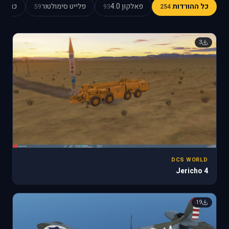
כל ההורדות
פאלקון 4.0
פלייט סימולטור
כוכב כ
59
93
254
3
DCS WORLD
Jericho 4
19