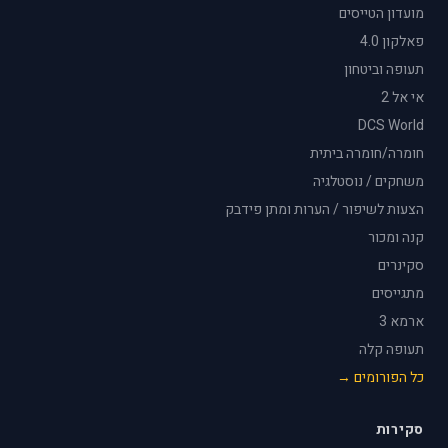
מועדון הטייסים
פאלקון 4.0
תעופה וביטחון
אי אל 2
DCS World
חומרה/חומרה ביתית
משחקים / נוסטלגיה
הצעות לשיפור / הערות ומתן פידבק
קנה ומכור
סקינרים
מתגייסים
ארמא 3
תעופה קלה
כל הפורומים →
סקירות