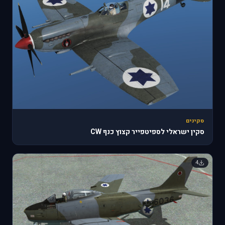
סקינים
סקין ישראלי לספיטפייר קצוץ כנף CW
4