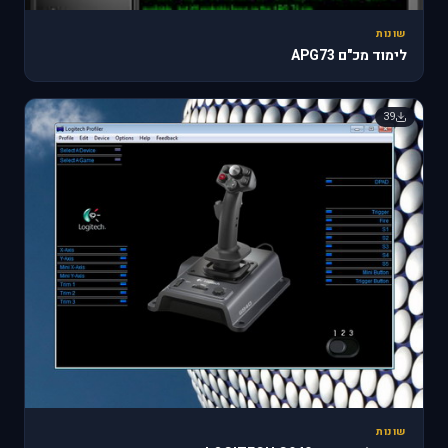
שונות
לימוד מכ"ם APG73
39
שונות