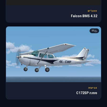
פאצ'ים
Falcon BMS 4.32
99
צביעות
ססנה C172SP