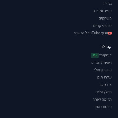
גלריה
קנייה ומכירה
משחקים
סרטוני קהילה
ערוץ YouTube הרשמי
קהילה
דיסקורד
152
רשימת חברים
החשבון שלי
שלחו תוכן
צרו קשר
המלץ עלינו
תרומה לאתר
פרסם באתר