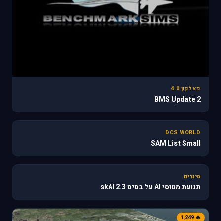
פאלקון 4.0
BMS Update 2
31
DCS WORLD
SAM List Small
🔥 610
סינרים
תנועת מטוסי AI על בסיס skAI 2.3
🔥 1,249