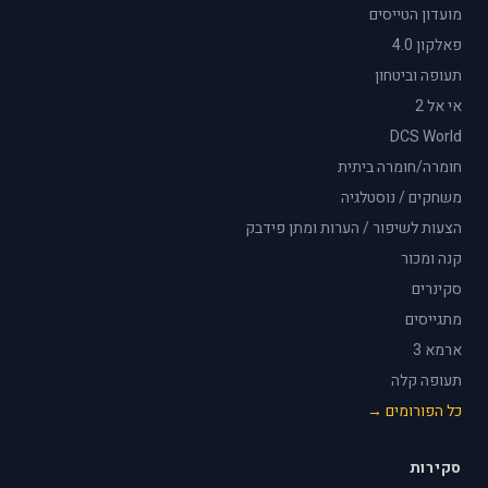
מועדון הטייסים
פאלקון 4.0
תעופה וביטחון
אי אל 2
DCS World
חומרה/חומרה ביתית
משחקים / נוסטלגיה
הצעות לשיפור / הערות ומתן פידבק
קנה ומכור
סקינרים
מתגייסים
ארמא 3
תעופה קלה
כל הפורומים →
סקירות