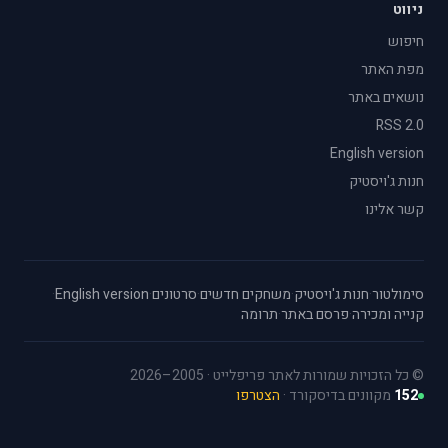
ניווט
חיפוש
מפת האתר
נושאים באתר
RSS 2.0
English version
חנות ג'ויסטיק
קשר אלינו
סימולטור
·
חנות ג'ויסטיק
·
משחקים חדשים
·
סרטונים
·
English version
·
קנייה ומכירה
·
פרסם באתר
·
תרומה
© כל הזכויות שמורות לאתר פריפלייט · 2005–2026
152
מקוונים בדיסקורד ·
הצטרפו