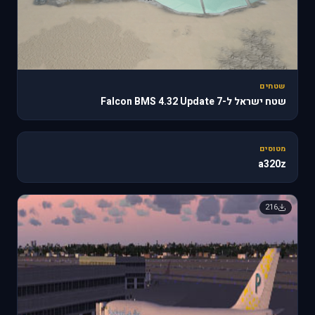
שטחים
שטח ישראל ל-Falcon BMS 4.32 Update 7
🔥 818
מטוסים
a320z
216