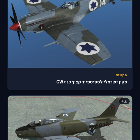
סקינים
סקין ישראלי לספיטפייר קצוץ כנף CW
4