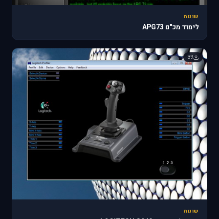
שונות
לימוד מכ"ם APG73
39
שונות