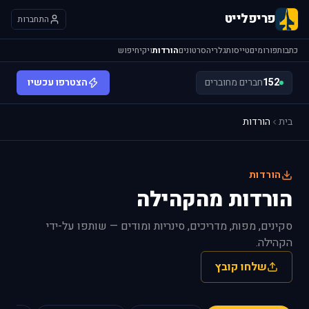
פריפלייט
התחברות
כתבות
פורומים
טייסות
גלריה
סרטונים
הורדות
ויקי
חיפוש
152
חברים מחוברים
הצטרפו עכשיו
בית
הורדות
הורדות
הורדות מהקהילה
סקינים, מפות, מדריכים, סינריות ומודים — שותפו על-ידי
הקהילה.
שלחו קובץ