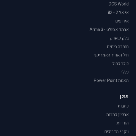
DCS World
אי אל 2 - il2
אירועים
ארמד אסולט - Arma 3
בלק שארק
חומרה ביתית
חיל האוויר האמריקני
כוכב כחול
כללי
מצגות Power Point
תוכן
כתבות
ארכיון כתבות
הורדות
ויקי / מדריכים