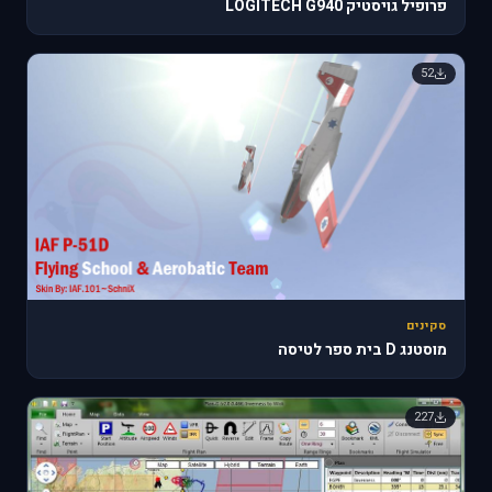
פרופיל גויסטיק LOGITECH G940
52
סקינים
מוסטנג D בית ספר לטיסה
227