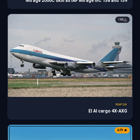
Mirage 2000C skin as IAF Mirage IIIC 158 and 159
188
צביעות
El Al cargo 4X-AXG
🔥 679