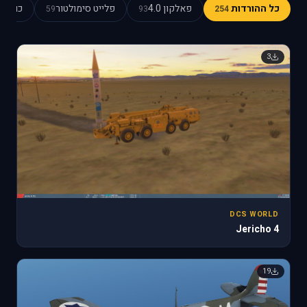
כל ההורדות
פאלקון 4.0
פלייט סימולטור
כוכב כ
59
93
254
3
DCS WORLD
Jericho 4
19