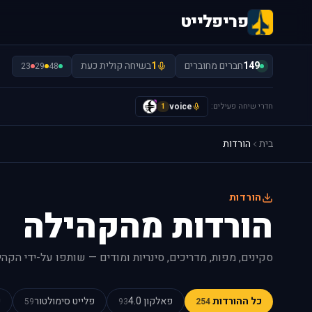
פריפלייט
149
חברים מחוברים
1
בשיחה קולית כעת
23
29
48
חדרי שיחה פעילים:
voice
y
1
בית
הורדות
הורדות
הורדות מהקהילה
סקינים, מפות, מדריכים, סינריות ומודים — שותפו על-ידי הקהי
כל ההורדות
פאלקון 4.0
פלייט סימולטור
כ
59
93
254