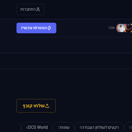
התחברות
c
הצטרפו עכשיו
+125
שלחו קובץ
רקעים לשולחן העבודה
שונות
DCS World
מצגות Power Point
6
7
9
1