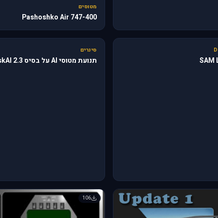
מטוסים
747-400 Pashoshko Air
🔥 610
D
סינרים
SAM L
תנועת מטוסי AI על בסיס skAI 2.3
106