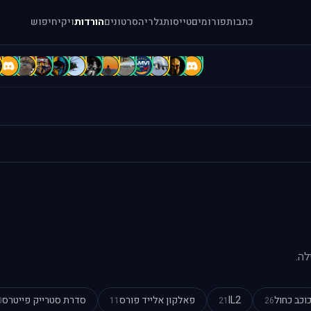
כתבות
פורומים
טייסות
גלריה
סרטונים
הורדות
ויקי
חיפוש
b
B
B
b
A
A
A
A
[
[
[
=
5
לה.
וכב כחול
IL2
פאלקון אלייד פורס
סדרת סטרייק פייטרס
0
11
21
26