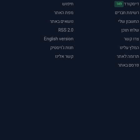
דיסקורד
חיפוש
149
רשימת חברים
מפת האתר
החשבון שלי
נושאים באתר
שלחו תוכן
RSS 2.0
צרו קשר
English version
המלץ עלינו
חנות ג'ויסטיק
תרומה לאתר
קשר אלינו
פרסם באתר