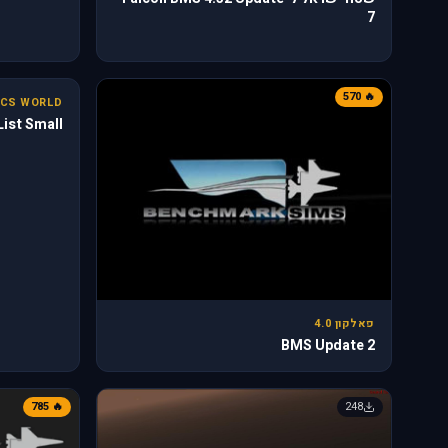
7
31
🔥 570
CS WORLD
ist Small
פאלקון 4.0
BMS Update 2
🔥 785
248