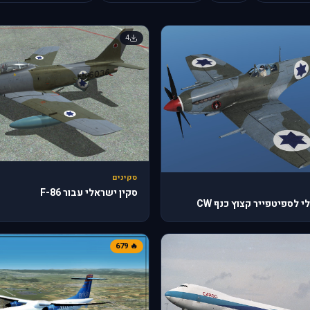
4
סקינים
סקין ישראלי עבור F-86
 לספיטפייר קצוץ כנף CW
🔥 679