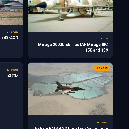
צביעות
rgo 4X-AXG
סקינים
Mirage 2000C skin as IAF Mirage IIIC
158 and 159
🔥 818
🔥 1,972
מטוסים
a320z
שטחים
שטח ישראל ל-Falcon BMS 4.32 Update