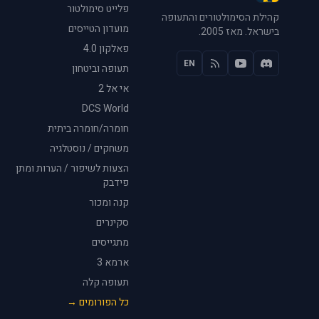
פלייט סימולטור
קהילת הסימולטורים והתעופה
מועדון הטייסים
בישראל. מאז 2005.
פאלקון 4.0
EN
תעופה וביטחון
אי אל 2
DCS World
חומרה/חומרה ביתית
משחקים / נוסטלגיה
הצעות לשיפור / הערות ומתן
פידבק
קנה ומכור
סקינרים
מתגייסים
ארמא 3
תעופה קלה
כל הפורומים →