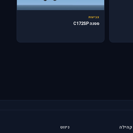
צביעות
ססנה C172SP
קהילה
ניווט