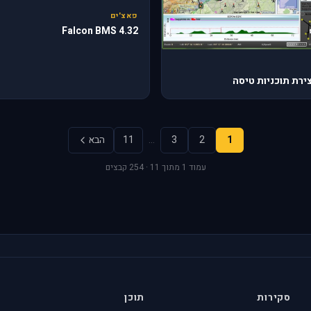
פאצ'ים
Falcon BMS 4.32
1
2
3
…
11
הבא
עמוד 1 מתוך 11 · 254 קבצים
סקירות
תוכן