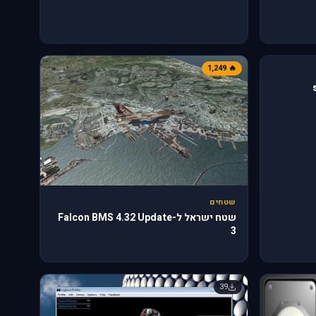
🔥 1,249
שטחים
שטח ישראל ל-Falcon BMS 4.32 Update
3
39