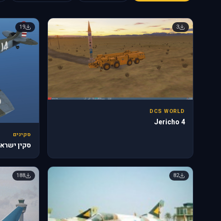
19
3
DCS WORLD
Jericho 4
סקינים
סקין ישראלי
188
82