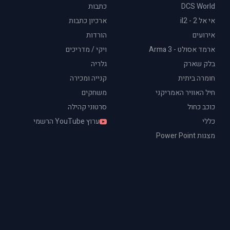
DCS World
כתבות
אי אל 2 - il2
ארכיון כתבות
אירועים
הורדות
ארמד אסולט - Arma 3
ויקי / מדריכים
בלק שארק
גלריה
חומרה ביתית
קנייה ומכירה
חיל האוויר האמריקני
משחקים
כוכב כחול
סרטוני קהילה
כללי
ערוץ YouTube הרשמי
מצגות Power Point