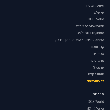
תעופה וביטחון
אי אל 2
DCS World
חומרה/חומרה ביתית
משחקים / נוסטלגיה
הצעות לשיפור / הערות ומתן פידבק
קנה ומכור
סקינרים
מתגייסים
ארמא 3
תעופה קלה
כל הפורומים →
סקירות
DCS World
אי אל 2 - il2