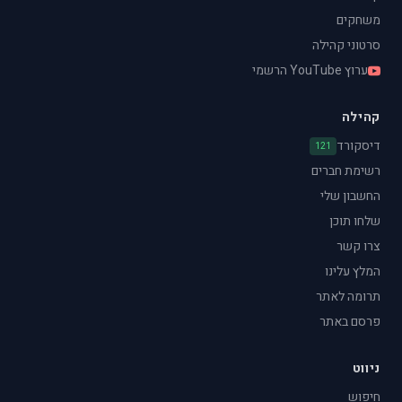
משחקים
סרטוני קהילה
ערוץ YouTube הרשמי
קהילה
דיסקורד
121
רשימת חברים
החשבון שלי
שלחו תוכן
צרו קשר
המלץ עלינו
תרומה לאתר
פרסם באתר
ניווט
חיפוש