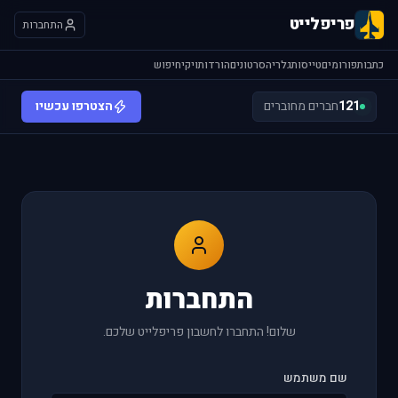
פריפלייט
התחברות
כתבות
פורומים
טייסות
גלריה
סרטונים
הורדות
ויקי
חיפוש
121
חברים מחוברים
הצטרפו עכשיו
התחברות
שלום! התחברו לחשבון פריפלייט שלכם.
שם משתמש