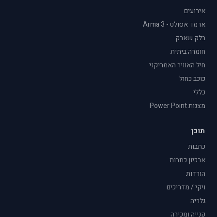
אירועים
ארמד אסולט - Arma 3
בלק שארק
חומרה ביתית
חיל האוויר האמריקני
כוכב כחול
כללי
מצגות Power Point
תוכן
כתבות
ארכיון כתבות
הורדות
ויקי / מדריכים
גלריה
קנייה ומכירה