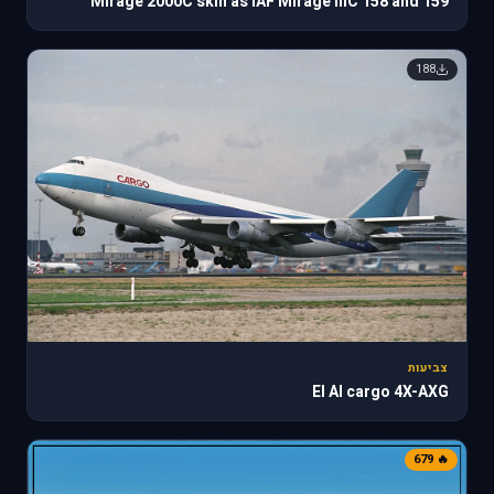
Mirage 2000C skin as IAF Mirage IIIC 158 and 159
188
צביעות
El Al cargo 4X-AXG
🔥 679