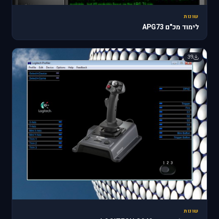
שונות
לימוד מכ"ם APG73
39
שונות