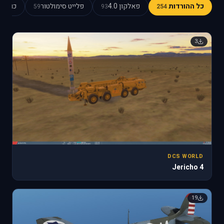
כל ההורדות
פאלקון 4.0
פלייט סימולטור
כוכב כ
59
93
254
3
DCS WORLD
Jericho 4
19