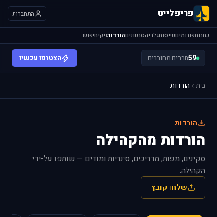
פריפלייט
התחברות
כתבות
פורומים
טייסות
גלריה
סרטונים
הורדות
ויקי
חיפוש
59
חברים מחוברים
הצטרפו עכשיו
בית
הורדות
הורדות
הורדות מהקהילה
סקינים, מפות, מדריכים, סינריות ומודים — שותפו על-ידי
הקהילה.
שלחו קובץ