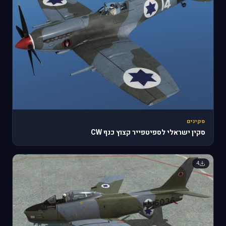
סקינים
סקין ישראלי לספיטפייר קצוץ כנף CW
4