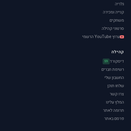
גלריה
קנייה ומכירה
משחקים
סרטוני קהילה
ערוץ YouTube הרשמי
קהילה
דיסקורד
59
רשימת חברים
החשבון שלי
שלחו תוכן
צרו קשר
המלץ עלינו
תרומה לאתר
פרסם באתר