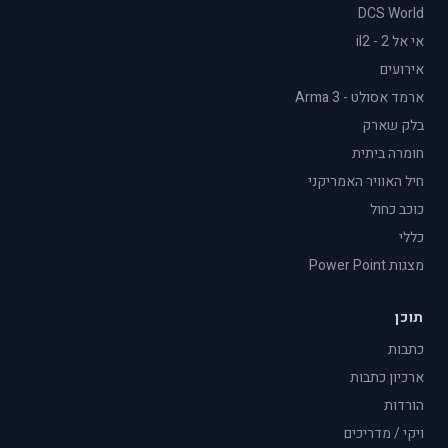
DCS World
אי אל 2 - il2
אירועים
ארמד אסולט - Arma 3
בלק שארק
חומרה ביתית
חיל האוויר האמריקני
כוכב כחול
כללי
מצגות Power Point
תוכן
כתבות
ארכיון כתבות
הורדות
ויקי / מדריכים