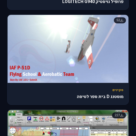
פרופיל גויסטיק LOGITECH G940
52
סקינים
מוסטנג D בית ספר לטיסה
227