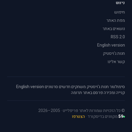
ניווט
חיפוש
מפת האתר
נושאים באתר
RSS 2.0
English version
חנות ג'ויסטיק
קשר אלינו
סימולטור
·
חנות ג'ויסטיק
·
משחקים חדשים
·
סרטונים
·
English version
·
קנייה ומכירה
·
פרסם באתר
·
תרומה
© כל הזכויות שמורות לאתר פריפלייט · 2005–2026
59
מקוונים בדיסקורד ·
הצטרפו