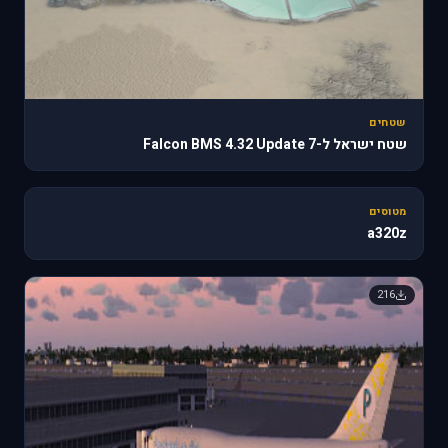
שטחים
שטח ישראל ל-Falcon BMS 4.32 Update 7
🔥 818
מטוסים
a320z
216