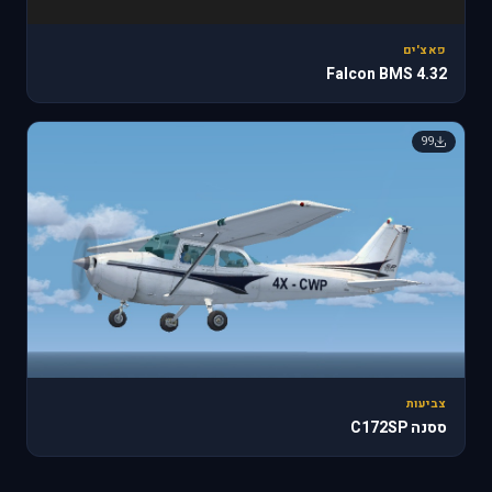
פאצ'ים
Falcon BMS 4.32
99
צביעות
ססנה C172SP