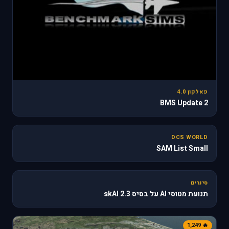
פאלקון 4.0
BMS Update 2
31
DCS WORLD
SAM List Small
🔥 610
סינרים
תנועת מטוסי AI על בסיס skAI 2.3
🔥 1,249