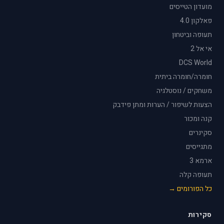
מועדון הטייסים
פאלקון 4.0
תעופה וביטחון
אי אל 2
DCS World
חומרה/חומרה ביתית
משחקים / נוסטלגיה
הצעות לשיפור / הערות ומתן פידבק
קנה ומכור
סקינרים
מתגייסים
ארמא 3
תעופה קלה
כל הפורומים →
סקירות