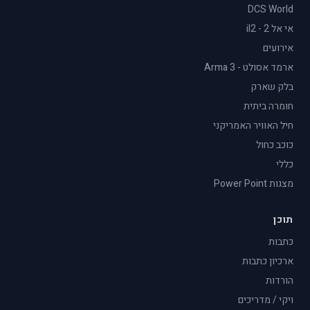
DCS World
אי אל 2 - il2
אירועים
ארמד אסולט - Arma 3
בלק שארק
חומרה ביתית
חיל האוויר האמריקני
כוכב כחול
כללי
מצגות Power Point
תוכן
כתבות
ארכיון כתבות
הורדות
ויקי / מדריכים