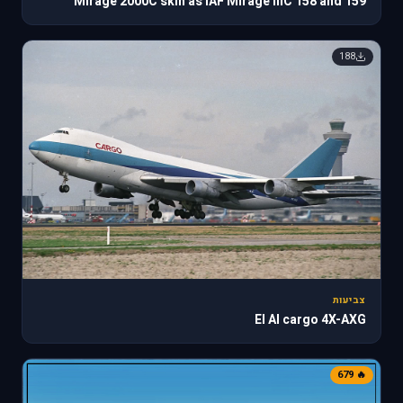
Mirage 2000C skin as IAF Mirage IIIC 158 and 159
188
צביעות
El Al cargo 4X-AXG
🔥 679