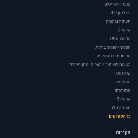
מועדון הטייסים
פאלקון 4.0
תעופה וביטחון
אי אל 2
DCS World
חומרה/חומרה ביתית
משחקים / נוסטלגיה
הצעות לשיפור / הערות ומתן פידבק
קנה ומכור
סקינרים
מתגייסים
ארמא 3
תעופה קלה
כל הפורומים →
סקירות