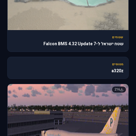
שטחים
שטח ישראל ל-Falcon BMS 4.32 Update 7
🔥 818
מטוסים
a320z
216