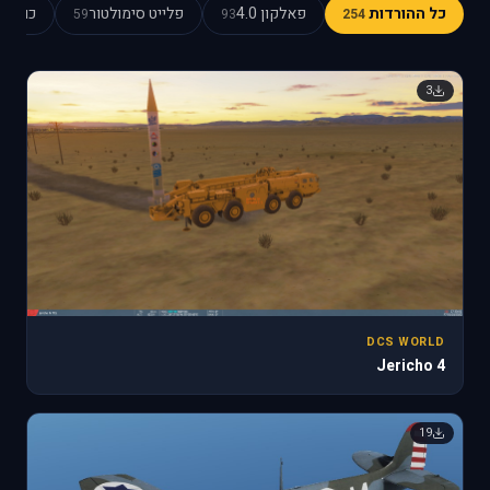
כל ההורדות
פאלקון 4.0
פלייט סימולטור
כוכב כ
59
93
254
3
DCS WORLD
Jericho 4
19