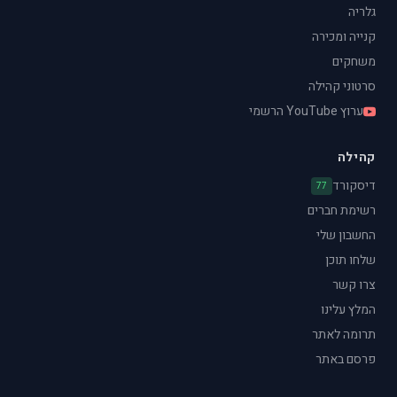
גלריה
קנייה ומכירה
משחקים
סרטוני קהילה
ערוץ YouTube הרשמי
קהילה
דיסקורד
77
רשימת חברים
החשבון שלי
שלחו תוכן
צרו קשר
המלץ עלינו
תרומה לאתר
פרסם באתר