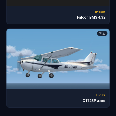
פאצ'ים
Falcon BMS 4.32
99
צביעות
ססנה C172SP