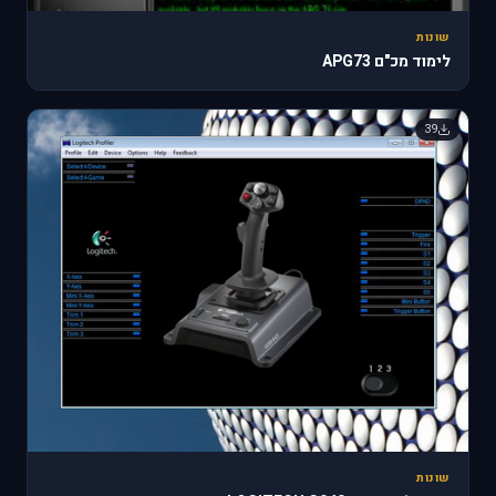
שונות
לימוד מכ"ם APG73
39
שונות