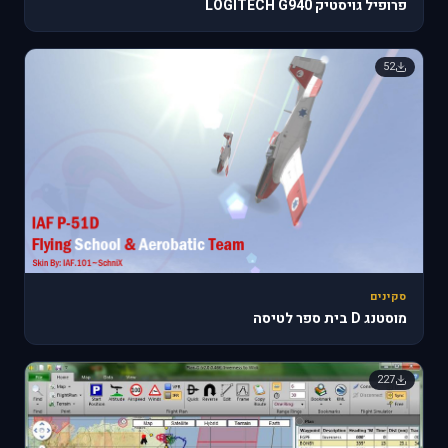
פרופיל גויסטיק LOGITECH G940
52
סקינים
מוסטנג D בית ספר לטיסה
227