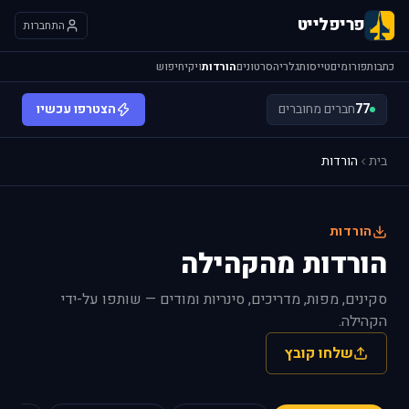
פריפלייט
התחברות
כתבות
פורומים
טייסות
גלריה
סרטונים
הורדות
ויקי
חיפוש
77
חברים מחוברים
הצטרפו עכשיו
בית
הורדות
הורדות
הורדות מהקהילה
סקינים, מפות, מדריכים, סינריות ומודים — שותפו על-ידי
הקהילה.
שלחו קובץ