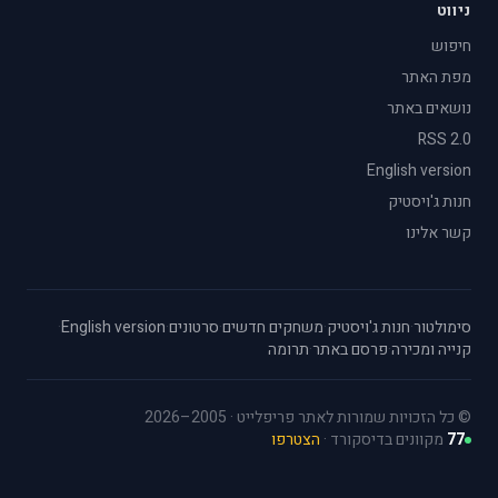
ניווט
חיפוש
מפת האתר
נושאים באתר
RSS 2.0
English version
חנות ג'ויסטיק
קשר אלינו
סימולטור
·
חנות ג'ויסטיק
·
משחקים חדשים
·
סרטונים
·
English version
·
קנייה ומכירה
·
פרסם באתר
·
תרומה
© כל הזכויות שמורות לאתר פריפלייט · 2005–2026
77
מקוונים בדיסקורד ·
הצטרפו