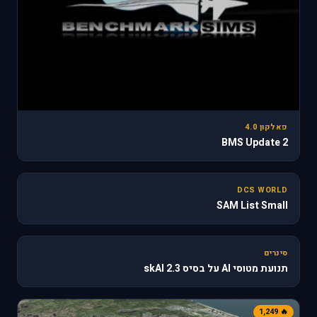
פאלקון 4.0
BMS Update 2
31
DCS WORLD
SAM List Small
🔥 610
סינרים
תנועת מטוסי AI על בסיס skAI 2.3
🔥 1,249