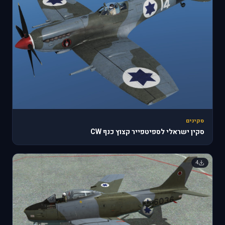
סקינים
סקין ישראלי לספיטפייר קצוץ כנף CW
4