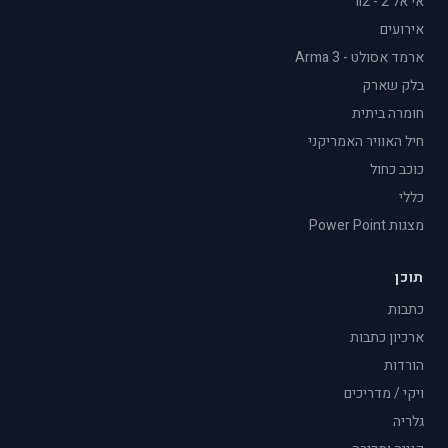
אי אל 2 - il2
אירועים
ארמד אסולט - Arma 3
בלק שארק
חומרה ביתית
חיל האוויר האמריקני
כוכב כחול
כללי
מצגות Power Point
תוכן
כתבות
ארכיון כתבות
הורדות
ויקי / מדריכים
גלריה