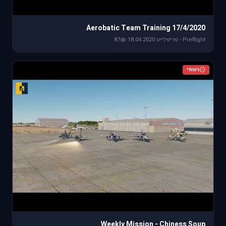
Aerobatic Team Training 17/4/2020
Preflight - פריפלייט
·
18.04.2020
·
87
רשמי
Weekly Mission - Chiness Soup