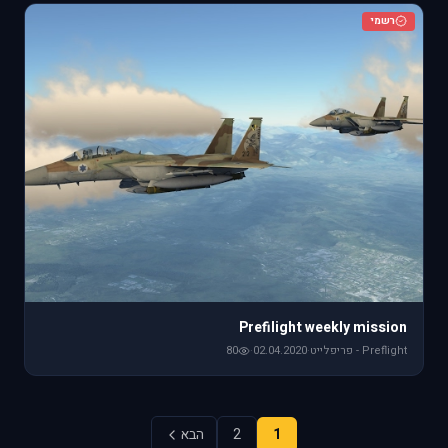
רשמי
Prefilight weekly mission
Preflight - פריפלייט
·
02.04.2020
·
80
1
2
הבא