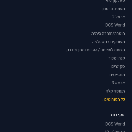
פאלקון 4.0
תעופה וביטחון
אי אל 2
DCS World
חומרה/חומרה ביתית
משחקים / נוסטלגיה
הצעות לשיפור / הערות ומתן פידבק
קנה ומכור
סקינרים
מתגייסים
ארמא 3
תעופה קלה
כל הפורומים →
סקירות
DCS World