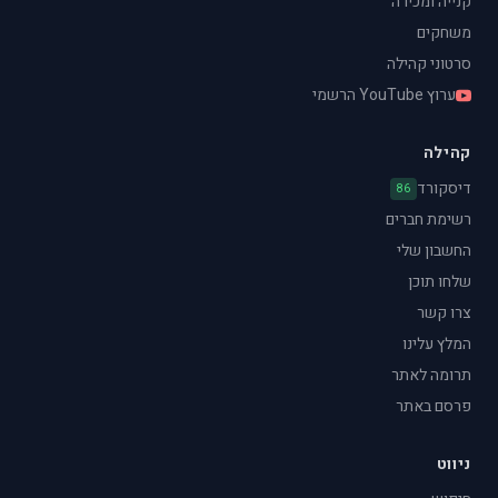
קנייה ומכירה
משחקים
סרטוני קהילה
ערוץ YouTube הרשמי
קהילה
דיסקורד
86
רשימת חברים
החשבון שלי
שלחו תוכן
צרו קשר
המלץ עלינו
תרומה לאתר
פרסם באתר
ניווט