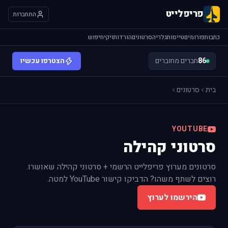
פריפלייט
התחברות
כתבות
פורומים
טייסות
גלריה
סרטונים
הורדות
ויקי
חיפוש
86
חברים מחוברים
הצטרפו עכשיו
בית
סרטונים
YOUTUBE
סרטוני קהילה
סרטונים מערוץ פריפלייט הרשמי + סרטוני קהילה שאושרו.
רוצים לשתף משהו? הדביקו קישור YouTube למטה.
הירשמו לערוץ