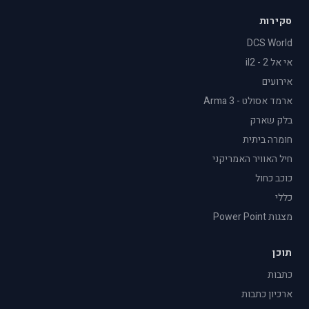
סקירות
DCS World
אי אל 2 - il2
אירועים
ארמד אסולט - Arma 3
בלק שארק
חומרה ביתית
חיל האוויר האמריקני
כוכב כחול
כללי
מצגות Power Point
תוכן
כתבות
ארכיון כתבות