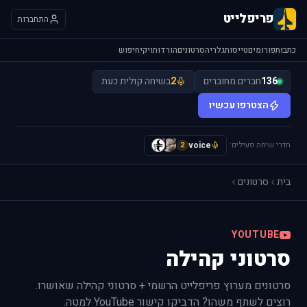
פריפלייט
התחברות
כתבות
פורומים
טייסות
גלריה
סרטונים
הורדות
ויקי
חיפוש
136
חברים מחוברים
2
בשיחה קולית כעת
הצטרפו עכשיו
חדרי שיחה פעילים:
voice
A
y
2
בית
סרטונים
YOUTUBE
סרטוני קהילה
סרטונים מערוץ פריפלייט הרשמי + סרטוני קהילה שאושרו.
רוצים לשתף משהו? הדביקו קישור YouTube למטה.