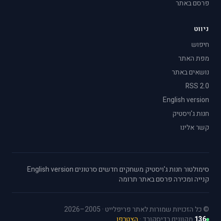
פרסם באתר
ניווט
חיפוש
מפת האתר
נושאים באתר
RSS 2.0
English version
חנות ג'ויסטיק
קשר אלינו
סימולטור
·
חנות ג'ויסטיק
·
משחקים חדשים
·
סרטונים
·
English version
·
קנייה ומכירה
·
פרסם באתר
·
תרומה
© כל הזכויות שמורות לאתר פריפלייט · 2005–2026
136
מקוונים בדיסקורד ·
הצטרפו