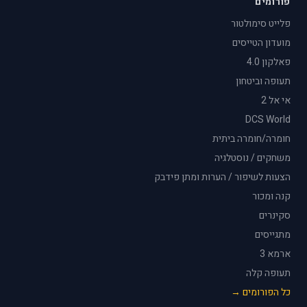
פורומים
פלייט סימולטור
מועדון הטייסים
פאלקון 4.0
תעופה וביטחון
אי אל 2
DCS World
חומרה/חומרה ביתית
משחקים / נוסטלגיה
הצעות לשיפור / הערות ומתן פידבק
קנה ומכור
סקינרים
מתגייסים
ארמא 3
תעופה קלה
כל הפורומים →