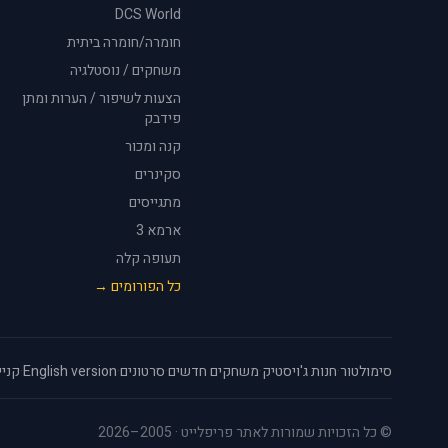
DCS World
חומרה/חומרה ביתית
משחקים / נוסטלגיה
הצעות לשיפור / הערות ומתן
פידבק
קנה ומכור
סקינרים
מתגייסים
ארמא 3
תעופה קלה
כל הפורומים →
סימולטור
·
חנות ג'ויסטיק
·
משחקים חדשים
·
סרטונים
·
English version
·
קניי
© כל הזכויות שמורות לאתר פריפלייט · 2005–2026