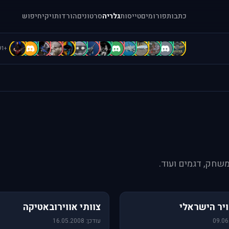
כתבות
פורומים
טייסות
גלריה
סרטונים
הורדות
ויקי
חיפוש
b
B
A
A
A
a
A
A
a
a
[
1
.
"
+91
משחק, דגמים ועוד.
76 תמונות
יר הישראלי
צוותי אווירובאטיקה
עודכן: 16.05.2008