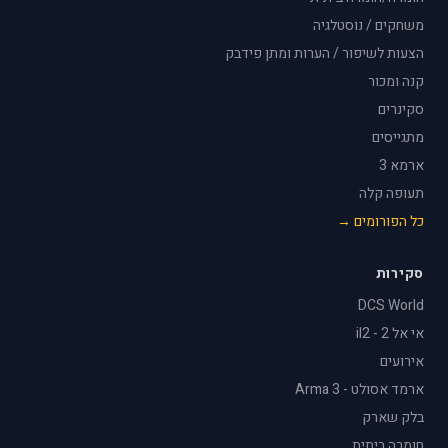
משחקים / נוסטלגיה
הצעות לשיפור / הערות ומתן פידבק
קנה ומכור
סקינרים
מתגייסים
ארמא 3
תעופה קלה
כל הפורומים →
סקירות
DCS World
אי אל 2 - il2
אירועים
ארמד אסולט - Arma 3
בלק שארק
חומרה ביתית