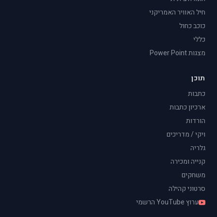
חיל האוויר האמריקני
כוכב כחול
כללי
מצגות Power Point
תוכן
כתבות
ארכיון כתבות
הורדות
ויקי / מדריכים
גלריה
קנייה ומכירה
משחקים
סרטוני קהילה
ערוץ YouTube הרשמי