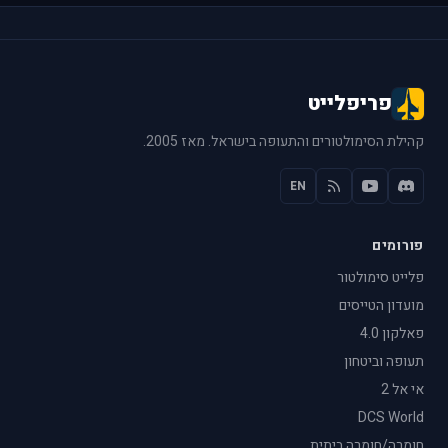
פריפלייט
קהילת הסימולטורים והתעופה בישראל. מאז 2005.
EN
פורומים
פלייט סימולטור
מועדון הטייסים
פאלקון 4.0
תעופה וביטחון
אי אל 2
DCS World
חומרה/חומרה ביתית