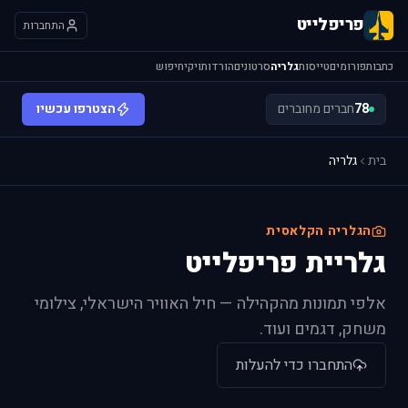
פריפלייט
התחברות
כתבות
פורומים
טייסות
גלריה
סרטונים
הורדות
ויקי
חיפוש
78
חברים מחוברים
הצטרפו עכשיו
בית
גלריה
הגלריה הקלאסית
גלריית פריפלייט
אלפי תמונות מהקהילה — חיל האוויר הישראלי, צילומי
משחק, דגמים ועוד.
התחברו כדי להעלות