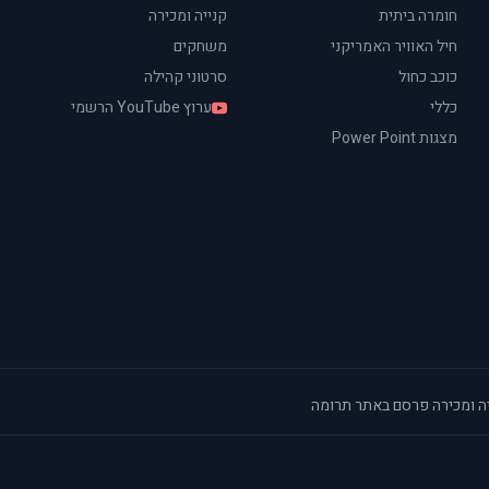
חומרה ביתית
קנייה ומכירה
חיל האוויר האמריקני
משחקים
כוכב כחול
סרטוני קהילה
כללי
ערוץ YouTube הרשמי
מצגות Power Point
ה ומכירה
·
פרסם באתר
·
תרומה