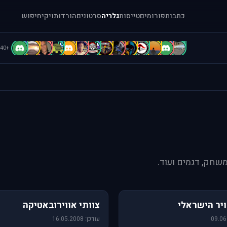
כתבות
פורומים
טייסות
גלריה
סרטונים
הורדות
ויקי
חיפוש
D
D
d
C
B
B
b
b
A
A
A
A
a
[
+40
משחק, דגמים ועוד.
76 תמונות
יר הישראלי
צוותי אווירובאטיקה
עודכן: 16.05.2008