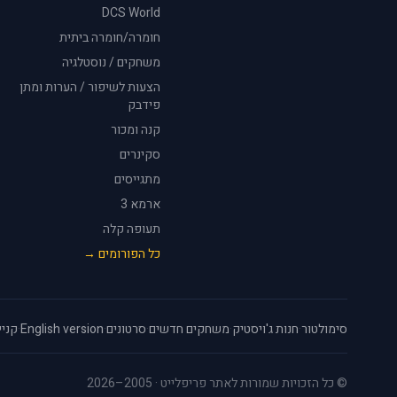
DCS World
חומרה/חומרה ביתית
משחקים / נוסטלגיה
הצעות לשיפור / הערות ומתן
פידבק
קנה ומכור
סקינרים
מתגייסים
ארמא 3
תעופה קלה
כל הפורומים →
סימולטור
·
חנות ג'ויסטיק
·
משחקים חדשים
·
סרטונים
·
English version
·
קניי
© כל הזכויות שמורות לאתר פריפלייט · 2005–2026