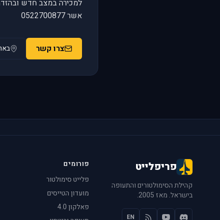
למכירה במצב חדש ובהזדמנות
אשר 0522700877
צרו קשר
באר
פורומים
פריפלייט
פלייט סימולטור
קהילת הסימולטורים והתעופה
מועדון הטייסים
בישראל. מאז 2005.
פאלקון 4.0
EN