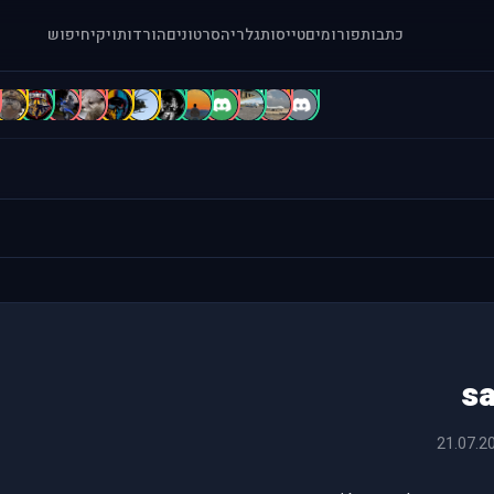
כתבות
פורומים
טייסות
גלריה
סרטונים
הורדות
ויקי
חיפוש
B
b
A
A
A
A
A
A
a
[
.
.
sa
21.07.2