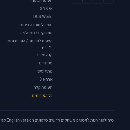
תעופה וביטחון
אי אל 2
DCS World
חומרה/חומרה ביתית
משחקים / נוסטלגיה
הצעות לשיפור / הערות ומתן
פידבק
קנה ומכור
סקינרים
מתגייסים
ארמא 3
תעופה קלה
כל הפורומים →
סימולטור
·
חנות ג'ויסטיק
·
משחקים חדשים
·
סרטונים
·
English version
·
קניי