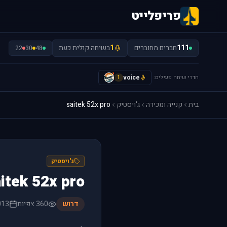
פריפלייט
111
חברים מחוברים
1
בשיחה קולית כעת
22
30
48
חדרי שיחה פעילים:
voice
I
1
בית
קנייה ומכירה
ג'ויסטיק
saitek 52x pro
ג'ויסטיק
itek 52x pro
דרוש
360 צפיות
013