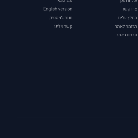
שלחו תוכן
RSS 2.0
צרו קשר
English version
המלץ עלינו
חנות ג'ויסטיק
תרומה לאתר
קשר אלינו
פרסם באתר