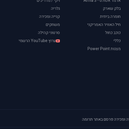
ארמד אסולט - Arma 3
ויקי / מדריכים
בלק שארק
גלריה
חומרה ביתית
קנייה ומכירה
חיל האוויר האמריקני
משחקים
כוכב כחול
סרטוני קהילה
כללי
ערוץ YouTube הרשמי
מצגות Power Point
ה ומכירה
·
פרסם באתר
·
תרומה