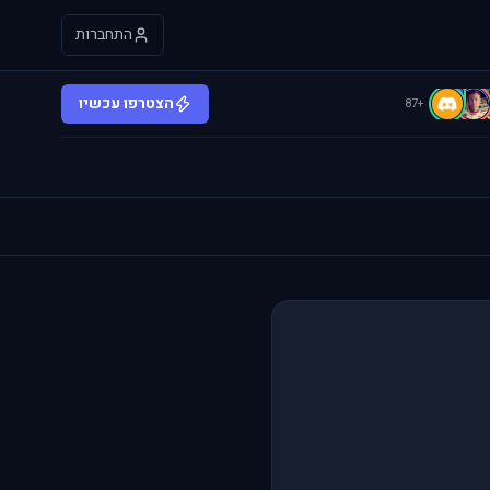
התחברות
B
B
הצטרפו עכשיו
+87