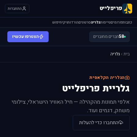
פריפלייט
התחברות
כתבות
פורומים
טייסות
גלריה
סרטונים
הורדות
ויקי
חיפוש
58
חברים מחוברים
הצטרפו עכשיו
בית
גלריה
הגלריה הקלאסית
גלריית פריפלייט
אלפי תמונות מהקהילה — חיל האוויר הישראלי, צילומי
משחק, דגמים ועוד.
התחברו כדי להעלות