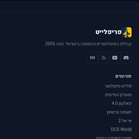
פריפלייט
קהילת הסימולטורים והתעופה בישראל. מאז 2005.
EN
פורומים
פלייט סימולטור
מועדון הטייסים
פאלקון 4.0
תעופה וביטחון
אי אל 2
DCS World
חומרה/חומרה ביתית