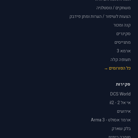
משחקים / נוסטלגיה
הצעות לשיפור / הערות ומתן פידבק
קנה ומכור
סקינרים
מתגייסים
ארמא 3
תעופה קלה
כל הפורומים →
סקירות
DCS World
אי אל 2 - il2
אירועים
ארמד אסולט - Arma 3
בלק שארק
חומרה ביתית