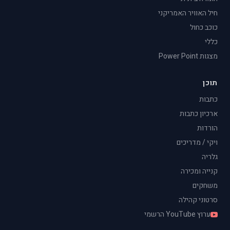
חיל האוויר האמריקני
כוכב כחול
כללי
מצגות Power Point
תוכן
כתבות
ארכיון כתבות
הורדות
ויקי / מדריכים
גלריה
קנייה ומכירה
משחקים
סרטוני קהילה
ערוץ YouTube הרשמי