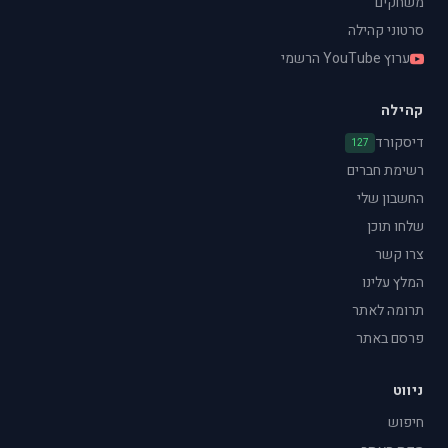
משחקים
סרטוני קהילה
ערוץ YouTube הרשמי
קהילה
דיסקורד
127
רשימת חברים
החשבון שלי
שלחו תוכן
צרו קשר
המלץ עלינו
תרומה לאתר
פרסם באתר
ניווט
חיפוש