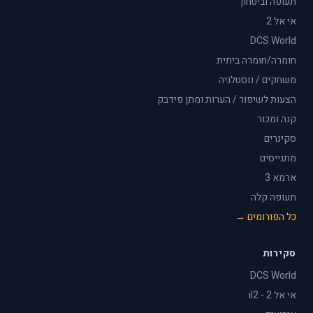
תעופה וביטחון
אי אל 2
DCS World
חומרה/חומרה ביתית
משחקים / נוסטלגיה
הצעות לשיפור / הערות ומתן פידבק
קנה ומכור
סקינרים
מתגייסים
ארמא 3
תעופה קלה
כל הפורומים →
סקירות
DCS World
אי אל 2 - il2