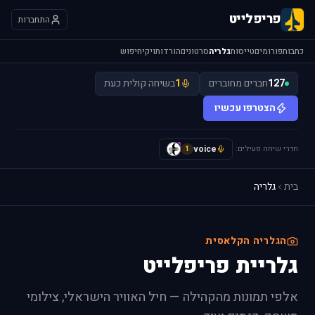
פריפלייט
התחברות
כתבות
פורומים
טייסות
גלריה
סרטונים
הורדות
ויקי
חיפוש
127
חברים מחוברים
1
בשיחה קולית כעת
הצטרפו עכשיו
חדרי שיחה פעילים:
voice
y
1
בית
גלריה
הגלריה הקלאסית
גלריית פריפלייט
אלפי תמונות מהקהילה — חיל האוויר הישראלי, צילומי