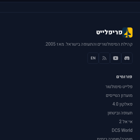
פריפלייט
קהילת הסימולטורים והתעופה בישראל. מאז 2005.
EN
פורומים
פלייט סימולטור
מועדון הטייסים
פאלקון 4.0
תעופה וביטחון
אי אל 2
DCS World
חומרה/חומרה ביתית