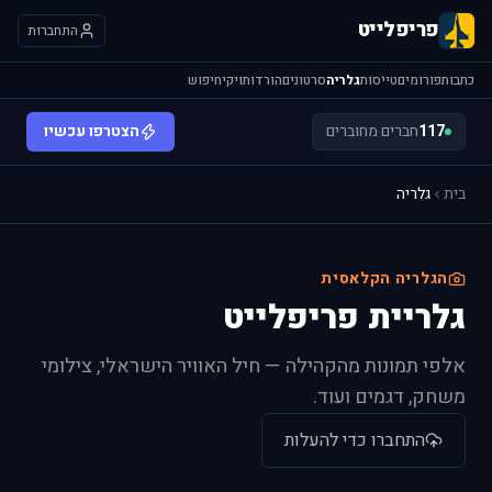
פריפלייט
התחברות
כתבות
פורומים
טייסות
גלריה
סרטונים
הורדות
ויקי
חיפוש
117
חברים מחוברים
הצטרפו עכשיו
בית
גלריה
הגלריה הקלאסית
גלריית פריפלייט
אלפי תמונות מהקהילה — חיל האוויר הישראלי, צילומי
משחק, דגמים ועוד.
התחברו כדי להעלות