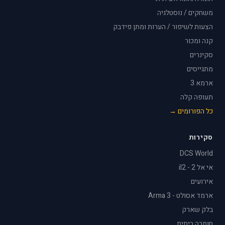
משחקים / נוסטלגיה
הצעות לשיפור / הערות ומתן פידבק
קנה ומכור
סקינרים
מתגייסים
ארמא 3
תעופה קלה
כל הפורומים →
סקירות
DCS World
אי אל 2 - il2
אירועים
ארמד אסולט - Arma 3
בלק שארק
חומרה ביתית