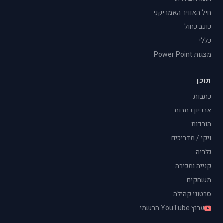
חיל האוויר האמריקני
כוכב כחול
כללי
מצגות Power Point
תוכן
כתבות
ארכיון כתבות
הורדות
ויקי / מדריכים
גלריה
קנייה ומכירה
משחקים
סרטוני קהילה
ערוץ YouTube הרשמי