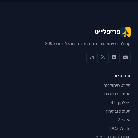
פריפלייט
קהילת הסימולטורים והתעופה בישראל. מאז 2005.
EN
פורומים
פלייט סימולטור
מועדון הטייסים
פאלקון 4.0
תעופה וביטחון
אי אל 2
DCS World
חומרה/חומרה ביתית