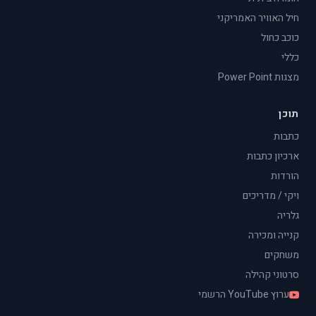
חיל האוויר האמריקני
כוכב כחול
כללי
מצגות Power Point
תוכן
כתבות
ארכיון כתבות
הורדות
ויקי / מדריכים
גלריה
קנייה ומכירה
משחקים
סרטוני קהילה
ערוץ YouTube הרשמי