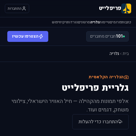
פריפלייט
התחברות
כתבות
פורומים
טייסות
גלריה
סרטונים
הורדות
ויקי
חיפוש
101
חברים מחוברים
הצטרפו עכשיו
בית
גלריה
הגלריה הקלאסית
גלריית פריפלייט
אלפי תמונות מהקהילה — חיל האוויר הישראלי, צילומי
משחק, דגמים ועוד.
התחברו כדי להעלות