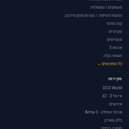
משחקים / נוסטלגיה
הצעות לשיפור / הערות ומתן פידבק
קנה ומכור
סקינרים
מתגייסים
ארמא 3
תעופה קלה
כל הפורומים →
סקירות
DCS World
אי אל 2 - il2
אירועים
ארמד אסולט - Arma 3
בלק שארק
חומרה ביתית