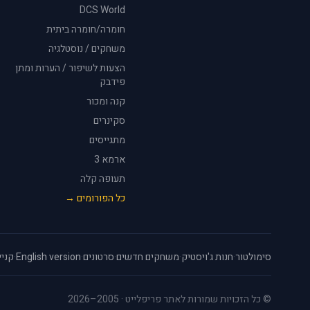
DCS World
חומרה/חומרה ביתית
משחקים / נוסטלגיה
הצעות לשיפור / הערות ומתן
פידבק
קנה ומכור
סקינרים
מתגייסים
ארמא 3
תעופה קלה
כל הפורומים →
סימולטור
·
חנות ג'ויסטיק
·
משחקים חדשים
·
סרטונים
·
English version
·
קניי
© כל הזכויות שמורות לאתר פריפלייט · 2005–2026