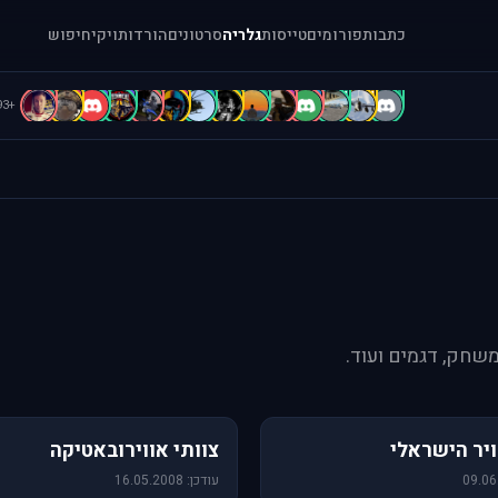
כתבות
פורומים
טייסות
גלריה
סרטונים
הורדות
ויקי
חיפוש
B
B
b
b
A
A
A
A
A
A
a
[
[
.
+93
משחק, דגמים ועוד.
76 תמונות
יר הישראלי
צוותי אווירובאטיקה
עודכן: 16.05.2008