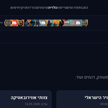
כתבות
פורומים
טייסות
גלריה
סרטונים
הורדות
ויקי
חיפוש
B
b
b
A
A
A
A
A
A
A
[
.
.
"
+81
משחק, דגמים ועוד.
76 תמונות
יר הישראלי
צוותי אווירובאטיקה
עודכן: 16.05.2008