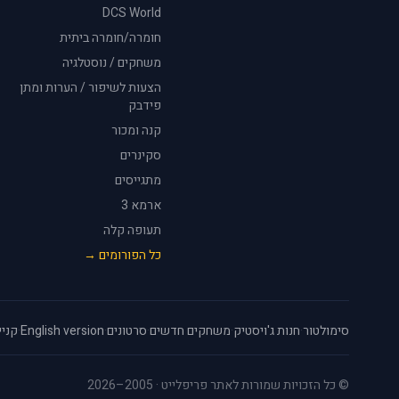
DCS World
חומרה/חומרה ביתית
משחקים / נוסטלגיה
הצעות לשיפור / הערות ומתן
פידבק
קנה ומכור
סקינרים
מתגייסים
ארמא 3
תעופה קלה
כל הפורומים →
סימולטור
·
חנות ג'ויסטיק
·
משחקים חדשים
·
סרטונים
·
English version
·
קניי
© כל הזכויות שמורות לאתר פריפלייט · 2005–2026