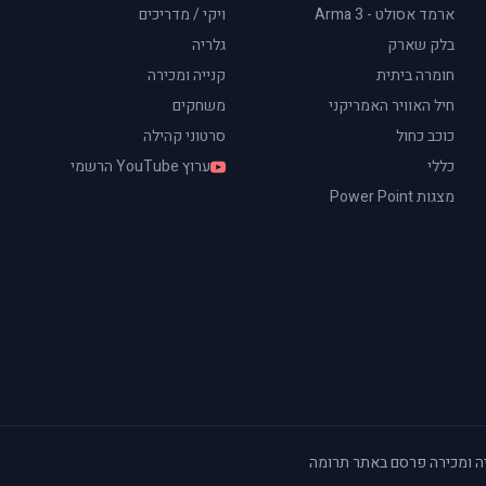
ארמד אסולט - Arma 3
ויקי / מדריכים
בלק שארק
גלריה
חומרה ביתית
קנייה ומכירה
חיל האוויר האמריקני
משחקים
כוכב כחול
סרטוני קהילה
כללי
ערוץ YouTube הרשמי
מצגות Power Point
ה ומכירה
·
פרסם באתר
·
תרומה