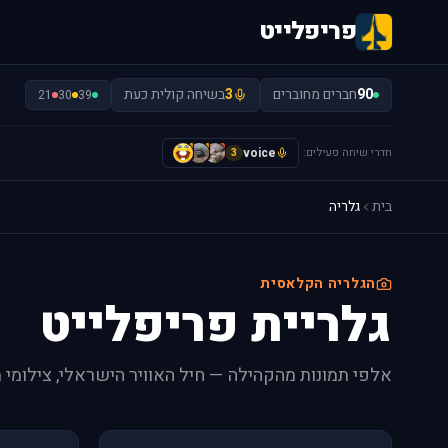
פריפלייט
90
חברים מחוברים
3
בשיחה קולית כעת
21
30
39
חדרי שיחה פעילים:
voice
A
I
I
3
בית
גלריה
הגלריה הקלאסית
גלריית פריפלייט
אלפי תמונות מהקהילה — חיל האוויר הישראלי, צילומי 