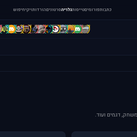
כתבות
פורומים
טייסות
גלריה
סרטונים
הורדות
ויקי
חיפוש
c
C
B
b
b
A
A
A
A
a
A
a
[
משחק, דגמים ועוד.