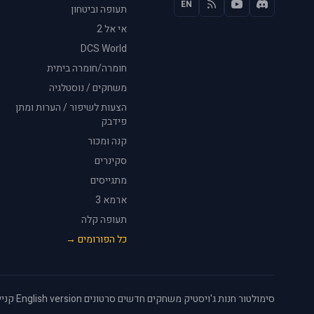
EN
תעופה וביטחון
אי אל 2
DCS World
חומרה/חומרה ביתית
משחקים / נוסטלגיה
הצעות לשיפור / הערות ומתן
פידבק
קנה ומכור
סקינרים
מתגייסים
ארמא 3
תעופה קלה
כל הפורומים →
סימולטור
·
חנות ג'ויסטיק
·
משחקים חדשים
·
סרטונים
·
English version
·
קניי