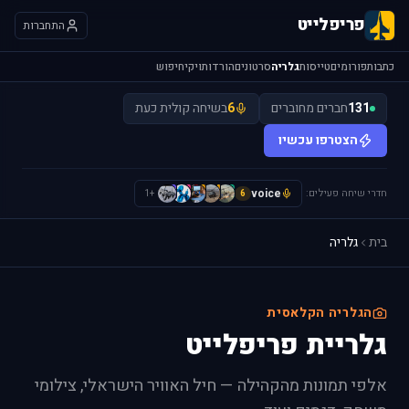
פריפלייט
התחברות
כתבות
פורומים
טייסות
גלריה
סרטונים
הורדות
ויקי
חיפוש
131
חברים מחוברים
6
בשיחה קולית כעת
הצטרפו עכשיו
חדרי שיחה פעילים:
voice
H
I
L
L
S
+1
6
בית
גלריה
הגלריה הקלאסית
גלריית פריפלייט
אלפי תמונות מהקהילה — חיל האוויר הישראלי, צילומי