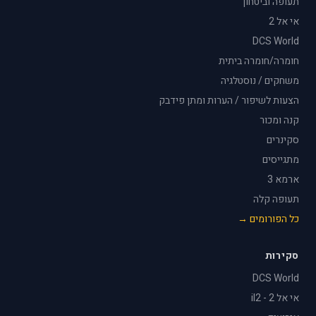
תעופה וביטחון
אי אל 2
DCS World
חומרה/חומרה ביתית
משחקים / נוסטלגיה
הצעות לשיפור / הערות ומתן פידבק
קנה ומכור
סקינרים
מתגייסים
ארמא 3
תעופה קלה
כל הפורומים →
סקירות
DCS World
אי אל 2 - il2