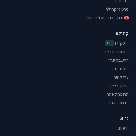
משחקים
סרטוני קהילה
ערוץ YouTube הרשמי
קהילה
דיסקורד
131
רשימת חברים
החשבון שלי
שלחו תוכן
צרו קשר
המלץ עלינו
תרומה לאתר
פרסם באתר
ניווט
חיפוש