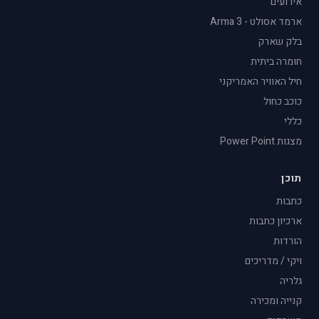
אירועים
ארמד אסולט - Arma 3
בלק שארק
חומרה ביתית
חיל האוויר האמריקני
כוכב כחול
כללי
מצגות Power Point
תוכן
כתבות
ארכיון כתבות
הורדות
ויקי / מדריכים
גלריה
קנייה ומכירה