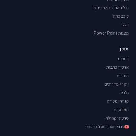
חיל האוויר האמריקני
כוכב כחול
כללי
מצגות Power Point
תוכן
כתבות
ארכיון כתבות
הורדות
ויקי / מדריכים
גלריה
קנייה ומכירה
משחקים
סרטוני קהילה
ערוץ YouTube הרשמי