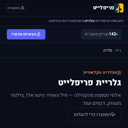
פריפלייט
התחברות
כתבות
פורומים
טייסות
גלריה
סרטונים
הורדות
ויקי
חיפוש
142
חברים מחוברים
הצטרפו עכשיו
בית
גלריה
הגלריה הקלאסית
גלריית פריפלייט
אלפי תמונות מהקהילה — חיל האוויר הישראלי, צילומי
משחק, דגמים ועוד.
התחברו כדי להעלות