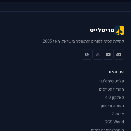
פריפלייט
קהילת הסימולטורים והתעופה בישראל. מאז 2005.
EN
פורומים
פלייט סימולטור
מועדון הטייסים
פאלקון 4.0
תעופה וביטחון
אי אל 2
DCS World
חומרה/חומרה ביתית