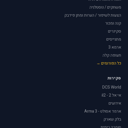
משחקים / נוסטלגיה
הצעות לשיפור / הערות ומתן פידבק
קנה ומכור
סקינרים
מתגייסים
ארמא 3
תעופה קלה
כל הפורומים →
סקירות
DCS World
אי אל 2 - il2
אירועים
ארמד אסולט - Arma 3
בלק שארק
חומרה ביתית