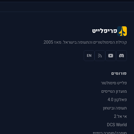
פריפלייט
קהילת הסימולטורים והתעופה בישראל. מאז 2005.
EN
פורומים
פלייט סימולטור
מועדון הטייסים
פאלקון 4.0
תעופה וביטחון
אי אל 2
DCS World
חומרה/חומרה ביתית