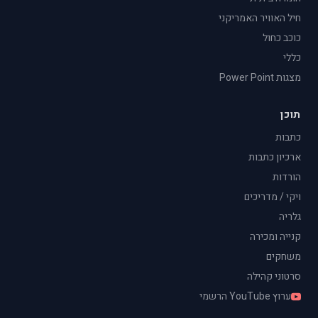
חיל האוויר האמריקני
כוכב כחול
כללי
מצגות Power Point
תוכן
כתבות
ארכיון כתבות
הורדות
ויקי / מדריכים
גלריה
קנייה ומכירה
משחקים
סרטוני קהילה
ערוץ YouTube הרשמי