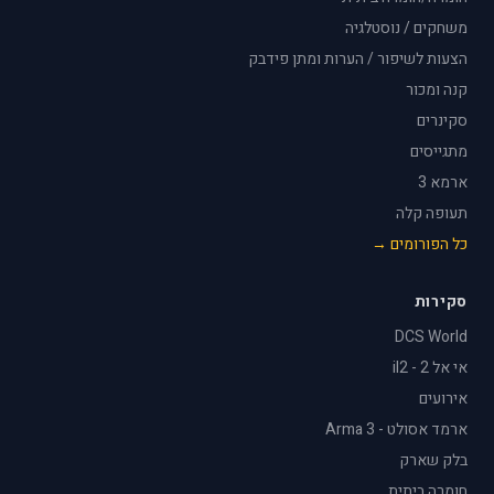
משחקים / נוסטלגיה
הצעות לשיפור / הערות ומתן פידבק
קנה ומכור
סקינרים
מתגייסים
ארמא 3
תעופה קלה
כל הפורומים →
סקירות
DCS World
אי אל 2 - il2
אירועים
ארמד אסולט - Arma 3
בלק שארק
חומרה ביתית