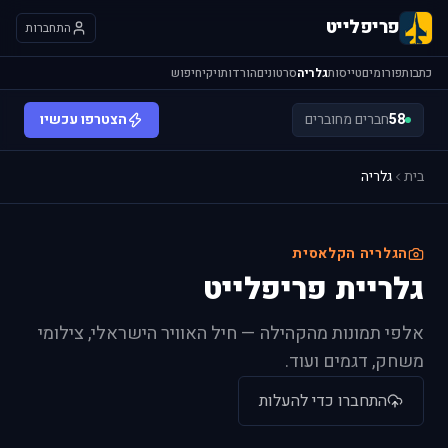
פריפלייט
התחברות
כתבות
פורומים
טייסות
גלריה
סרטונים
הורדות
ויקי
חיפוש
58
חברים מחוברים
הצטרפו עכשיו
בית
גלריה
הגלריה הקלאסית
גלריית פריפלייט
אלפי תמונות מהקהילה — חיל האוויר הישראלי, צילומי
משחק, דגמים ועוד.
התחברו כדי להעלות