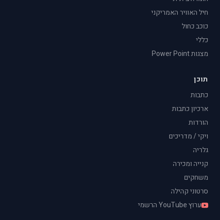
חיל האוויר האמריקני
כוכב כחול
כללי
מצגות Power Point
תוכן
כתבות
ארכיון כתבות
הורדות
ויקי / מדריכים
גלריה
קנייה ומכירה
משחקים
סרטוני קהילה
ערוץ YouTube הרשמי