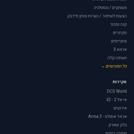
משחקים / נוסטלגיה
הצעות לשיפור / הערות ומתן פידבק
קנה ומכור
סקינרים
מתגייסים
ארמא 3
תעופה קלה
כל הפורומים →
סקירות
DCS World
אי אל 2 - il2
אירועים
ארמד אסולט - Arma 3
בלק שארק
חומרה ביתית