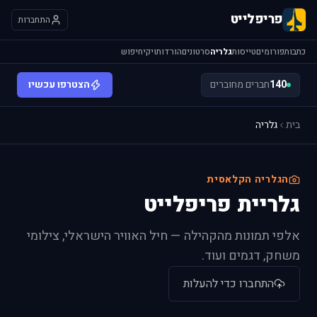
פריפלייט
התחברות
כתבות
פורומים
טייסות
גלריה
סרטונים
הורדות
ויקי
חיפוש
140
חברים מחוברים
הצטרפו עכשיו
בית
גלריה
הגלריה הקלאסית
גלריית פריפלייט
אלפי תמונות מהקהילה — חיל האוויר הישראלי, צילומי
משחק, דגמים ועוד.
התחברו כדי להעלות