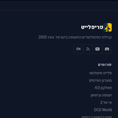
פריפלייט
קהילת הסימולטורים והתעופה בישראל. מאז 2005.
EN
פורומים
פלייט סימולטור
מועדון הטייסים
פאלקון 4.0
תעופה וביטחון
אי אל 2
DCS World
חומרה/חומרה ביתית