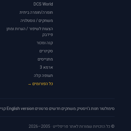
DCS World
חומרה/חומרה ביתית
משחקים / נוסטלגיה
הצעות לשיפור / הערות ומתן
פידבק
קנה ומכור
סקינרים
מתגייסים
ארמא 3
תעופה קלה
כל הפורומים →
סימולטור
·
חנות ג'ויסטיק
·
משחקים חדשים
·
סרטונים
·
English version
·
קניי
© כל הזכויות שמורות לאתר פריפלייט · 2005–2026