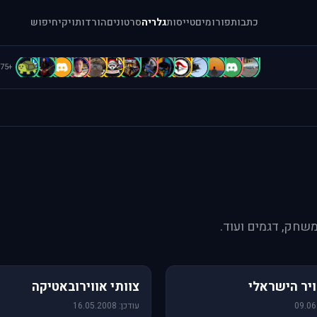
כתבות
פורומים
טייסות
גלריה
סרטונים
הורדות
ויקי
חיפוש
C
b
B
B
B
b
b
A
A
A
A
A
a
[
+75
משחק, דגמים ועוד.
76 תמונות
יר הישראלי
צוותי אווירובאטיקה
עודכן: 16.05.2008