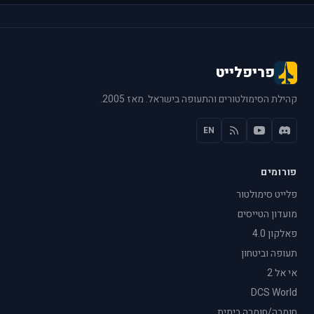
פריפלייט
קהילת הסימולטורים והתעופה בישראל. מאז 2005.
EN
פורומים
פלייט סימולטור
מועדון הטייסים
פאלקון 4.0
תעופה וביטחון
אי אל 2
DCS World
חומרה/חומרה ביתית