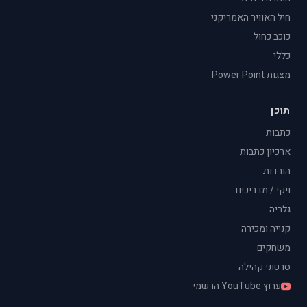
חיל האוויר האמריקני
כוכב כחול
כללי
מצגות Power Point
תוכן
כתבות
ארכיון כתבות
הורדות
ויקי / מדריכים
גלריה
קנייה ומכירה
משחקים
סרטוני קהילה
ערוץ YouTube הרשמי