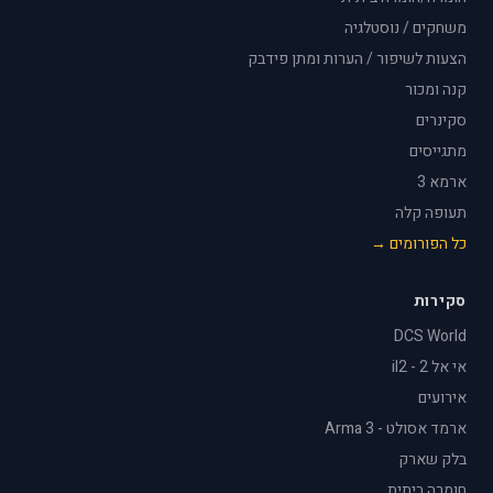
משחקים / נוסטלגיה
הצעות לשיפור / הערות ומתן פידבק
קנה ומכור
סקינרים
מתגייסים
ארמא 3
תעופה קלה
כל הפורומים →
סקירות
DCS World
אי אל 2 - il2
אירועים
ארמד אסולט - Arma 3
בלק שארק
חומרה ביתית