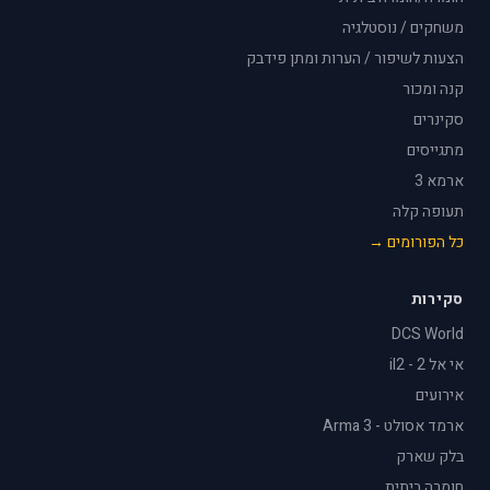
משחקים / נוסטלגיה
הצעות לשיפור / הערות ומתן פידבק
קנה ומכור
סקינרים
מתגייסים
ארמא 3
תעופה קלה
כל הפורומים →
סקירות
DCS World
אי אל 2 - il2
אירועים
ארמד אסולט - Arma 3
בלק שארק
חומרה ביתית