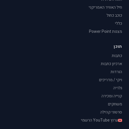
חיל האוויר האמריקני
כוכב כחול
כללי
מצגות Power Point
תוכן
כתבות
ארכיון כתבות
הורדות
ויקי / מדריכים
גלריה
קנייה ומכירה
משחקים
סרטוני קהילה
ערוץ YouTube הרשמי