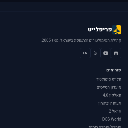
פריפלייט
קהילת הסימולטורים והתעופה בישראל. מאז 2005.
EN
פורומים
פלייט סימולטור
מועדון הטייסים
פאלקון 4.0
תעופה וביטחון
אי אל 2
DCS World
חומרה/חומרה ביתית