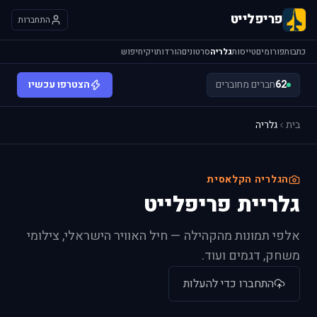
פריפלייט
התחברות
כתבות
פורומים
טייסות
גלריה
סרטונים
הורדות
ויקי
חיפוש
62
חברים מחוברים
הצטרפו עכשיו
בית
גלריה
הגלריה הקלאסית
גלריית פריפלייט
אלפי תמונות מהקהילה — חיל האוויר הישראלי, צילומי
משחק, דגמים ועוד.
התחברו כדי להעלות