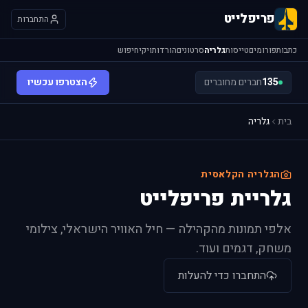
פריפלייט
התחברות
כתבות
פורומים
טייסות
גלריה
סרטונים
הורדות
ויקי
חיפוש
135
חברים מחוברים
הצטרפו עכשיו
בית
גלריה
הגלריה הקלאסית
גלריית פריפלייט
אלפי תמונות מהקהילה — חיל האוויר הישראלי, צילומי
משחק, דגמים ועוד.
התחברו כדי להעלות