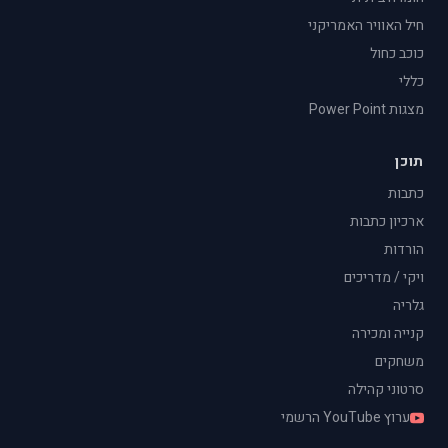
חיל האוויר האמריקני
כוכב כחול
כללי
מצגות Power Point
תוכן
כתבות
ארכיון כתבות
הורדות
ויקי / מדריכים
גלריה
קנייה ומכירה
משחקים
סרטוני קהילה
ערוץ YouTube הרשמי