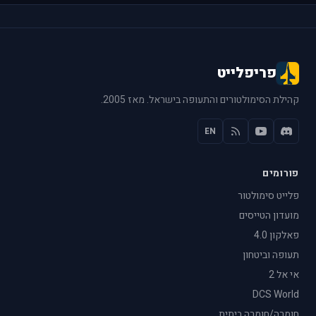
פריפלייט
קהילת הסימולטורים והתעופה בישראל. מאז 2005.
EN
פורומים
פלייט סימולטור
מועדון הטייסים
פאלקון 4.0
תעופה וביטחון
אי אל 2
DCS World
חומרה/חומרה ביתית