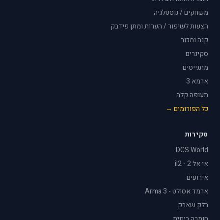
משחקים / נוסטלגיה
הצעות לשיפור / הערות ומתן פידבק
קנה ומכור
סקינרים
מתגייסים
ארמא 3
תעופה קלה
כל הפורומים →
סקירות
DCS World
אי אל 2 - il2
אירועים
ארמד אסולט - Arma 3
בלק שארק
חומרה ביתית