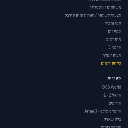
משחקים / נוסטלגיה
הצעות לשיפור / הערות ומתן פידבק
קנה ומכור
סקינרים
מתגייסים
ארמא 3
תעופה קלה
כל הפורומים →
סקירות
DCS World
אי אל 2 - il2
אירועים
ארמד אסולט - Arma 3
בלק שארק
חומרה ביתית