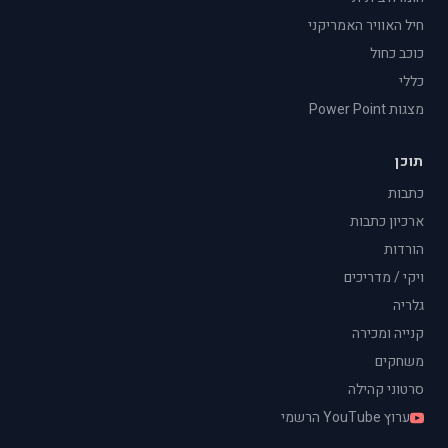
חיל האוויר האמריקני
כוכב כחול
כללי
מצגות Power Point
תוכן
כתבות
ארכיון כתבות
הורדות
ויקי / מדריכים
גלריה
קנייה ומכירה
משחקים
סרטוני קהילה
ערוץ YouTube הרשמי