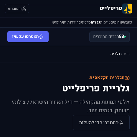
פריפלייט
התחברות
כתבות
פורומים
טייסות
גלריה
סרטונים
הורדות
ויקי
חיפוש
88
חברים מחוברים
הצטרפו עכשיו
בית
גלריה
הגלריה הקלאסית
גלריית פריפלייט
אלפי תמונות מהקהילה — חיל האוויר הישראלי, צילומי
משחק, דגמים ועוד.
התחברו כדי להעלות