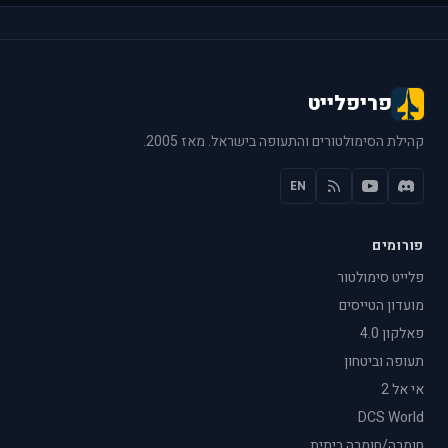
פריפלייט
קהילת הסימולטורים והתעופה בישראל. מאז 2005.
EN
פורומים
פלייט סימולטור
מועדון הטייסים
פאלקון 4.0
תעופה וביטחון
אי אל 2
DCS World
חומרה/חומרה ביתית